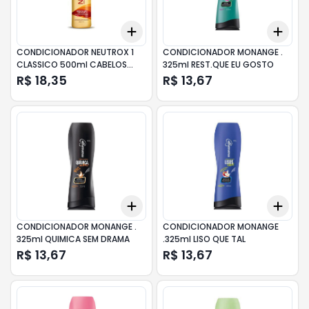
Add
Add
+
3
+
5
+
10
+
3
CONDICIONADOR NEUTROX 1
CONDICIONADOR MONANGE .
CLASSICO 500ml CABELOS
325ml REST.QUE EU GOSTO
NORMAIS
R$ 18,35
R$ 13,67
Add
Add
+
3
+
5
+
10
+
3
CONDICIONADOR MONANGE .
CONDICIONADOR MONANGE
325ml QUIMICA SEM DRAMA
.325ml LISO QUE TAL
R$ 13,67
R$ 13,67