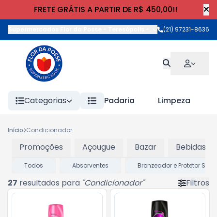
FRETE GRÁTIS A PARTIR DE R$ 450,00!!
Supermercados Flor da Posse - Teresópolis
-
Rua Wilhelm Cristia
(21) 97231-8636
Categorias
Padaria
Limpeza
Início
Condicionador
Promoções
Açougue
Bazar
Bebidas
Todos
Absorventes
Bronzeador e Protetor Solar
27
resultados para
"
Condicionador
"
Filtros