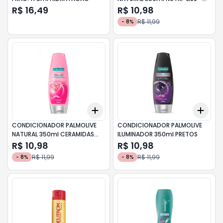
HIDROPOTEINA DE TRIGO
R$ 16,49
R$ 10,98
R$ 11,99
-
8
%
Add
Add
+
3
+
5
+
10
+
3
CONDICIONADOR PALMOLIVE
CONDICIONADOR PALMOLIVE
NATURAL 350ml CERAMIDAS
ILUMINADOR 350ml PRETOS
FORCE - CERAMIDAS E PRO-
R$ 10,98
R$ 10,98
VITAMINA B5
R$ 11,99
R$ 11,99
-
8
%
-
8
%