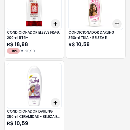
Add
Add
+
3
+
5
+
10
+
3
CONDICIONADOR ELSEVE FRAG.
CONDICIONADOR DARLING
200ml RT5+
350ml TILIA - BELEZA E
RESTAURACAO
R$ 18,98
R$ 10,59
R$ 20,99
-
10
%
Add
+
3
+
5
+
10
CONDICIONADOR DARLING
350ml CERAMIDAS - BELEZA E
FORÇA
R$ 10,59