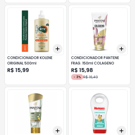
Add
Add
+
3
+
5
+
10
+
3
CONDICIONADOR KOLENE
CONDICIONADOR PANTENE
ORIGINAL 500ml
FRAG. 150ml COLAGENO
R$ 15,99
R$ 15,98
R$ 16,49
-
3
%
Add
Add
+
3
+
5
+
10
+
3