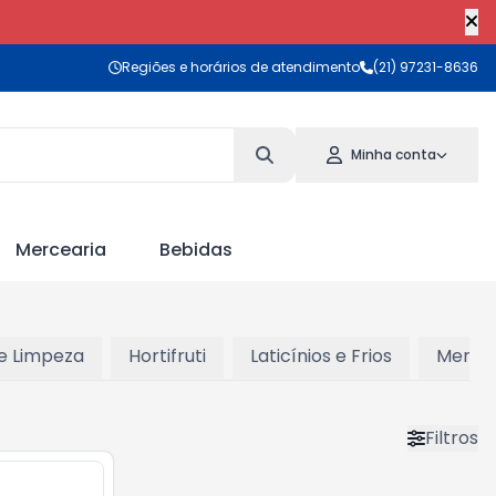
Regiões e horários de atendimento
(21) 97231-8636
Minha conta
Mercearia
Bebidas
 e Limpeza
Hortifruti
Laticínios e Frios
Mercea
Filtros