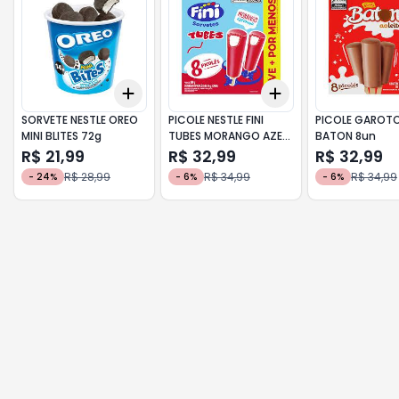
Add
Add
+
3
+
5
+
10
+
3
+
5
+
10
SORVETE NESTLE OREO
PICOLE NESTLE FINI
PICOLE GAROT
MINI BLITES 72g
TUBES MORANGO AZED.
BATON 8un
8un
R$ 21,99
R$ 32,99
R$ 32,99
R$ 28,99
R$ 34,99
R$ 34,99
-
24
%
-
6
%
-
6
%