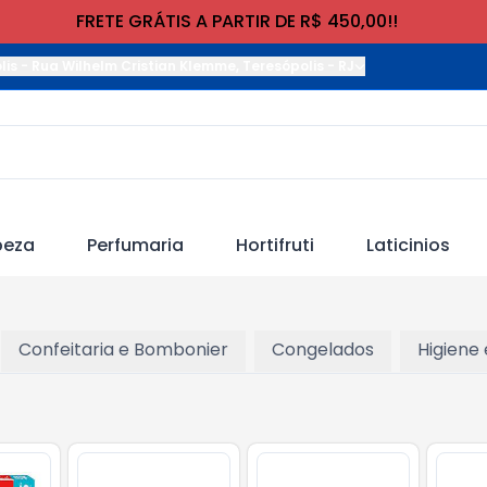
FRETE GRÁTIS A PARTIR DE R$ 450,00!!
lis
-
Rua Wilhelm Cristian Klemme
,
Teresópolis
-
RJ
peza
Perfumaria
Hortifruti
Laticinios
Confeitaria e Bombonier
Congelados
Higiene