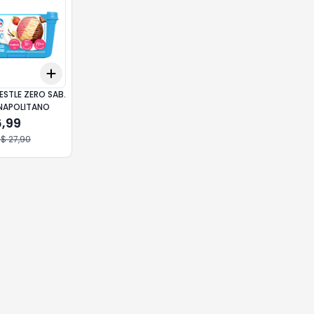
Add
10
+
3
+
5
+
10
ESTLE ZERO SAB.
NAPOLITANO
6,99
$ 27,90