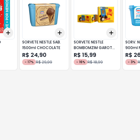
Add
Add
Add
+
3
+
5
+
10
+
3
+
5
+
10
+
3
+
5
+
O
SORVETE NESTLE SAB.
SORVETE NESTLE
SORV. N
1500ml CHOCOLATE
BOMBOMZIM GAROTO
900ml 
82g
R$ 24,90
R$ 15,99
R$ 2
R$ 29,99
R$ 18,99
R
-
17
%
-
16
%
-
3
%