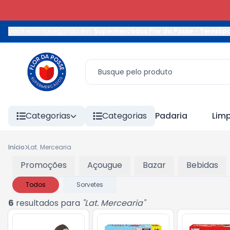
Você está navegando em:
Supermercados Flor da Posse - Teresópo
Categorias
Categorias
Padaria
Lim
Início
Lat. Mercearia
Promoções
Açougue
Bazar
Bebidas
Todos
Sorvetes
6
resultados para
"
Lat. Mercearia
"