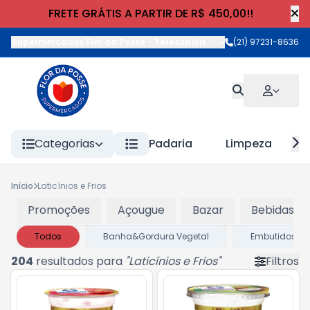
FRETE GRÁTIS A PARTIR DE R$ 450,00!!
Supermercados Flor da Posse - Teresópolis
-
Rua Wilhelm Cristia
(21) 97231-8636
Categorias
Padaria
Limpeza
Início
Laticínios e Frios
Promoções
Açougue
Bazar
Bebidas
Todos
Banha&Gordura Vegetal
Embutidos
204
resultados para
"
Laticínios e Frios
"
Filtros