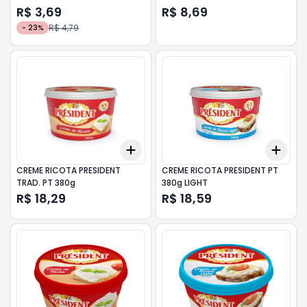
R$ 3,69
R$ 8,69
R$ 4,79
-
23
%
Add
Add
+
3
+
5
+
10
+
3
CREME RICOTA PRESIDENT
CREME RICOTA PRESIDENT PT
TRAD. PT 380g
380g LIGHT
R$ 18,29
R$ 18,59