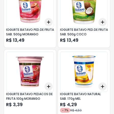
Add
Add
+
3
+
5
+
10
+
3
IOGURTE BATAVO PED.DE FRUTA
IOGURTE BATAVO PED.DE FRUTA
SAB. 500g MORANGO
SAB. 500g COCO
R$ 13,49
R$ 13,49
Add
Add
+
3
+
5
+
10
+
3
IOGURTE BATAVO PEDACOS DE
IOGURTE BATAVO NATURAL
FRUTA 100g MORANGO
SAB. 170g MEL
R$ 3,39
R$ 4,29
R$ 4,59
-
7
%