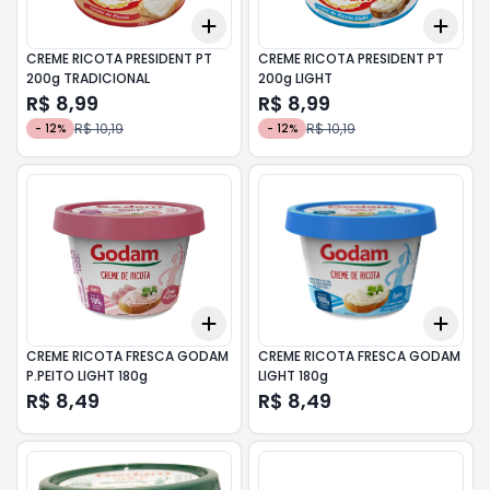
Add
Add
+
3
+
5
+
10
+
3
CREME RICOTA PRESIDENT PT
CREME RICOTA PRESIDENT PT
200g TRADICIONAL
200g LIGHT
R$ 8,99
R$ 8,99
R$ 10,19
R$ 10,19
-
12
%
-
12
%
Add
Add
+
3
+
5
+
10
+
3
CREME RICOTA FRESCA GODAM
CREME RICOTA FRESCA GODAM
P.PEITO LIGHT 180g
LIGHT 180g
R$ 8,49
R$ 8,49