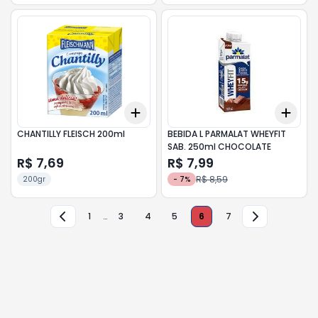
Add
Add
+
3
+
5
+
10
+
3
CHANTILLY FLEISCH 200ml
BEBIDA L PARMALAT WHEYFIT
SAB. 250ml CHOCOLATE
R$ 7,69
R$ 7,99
R$ 8,59
200gr
-
7
%
1
…
3
4
5
6
7