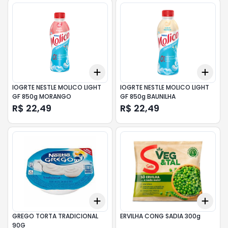
Add
Add
+
3
+
5
+
10
+
3
IOGRTE NESTLE MOLICO LIGHT
IOGRTE NESTLE MOLICO LIGHT
GF 850g MORANGO
GF 850g BAUNILHA
R$ 22,49
R$ 22,49
Add
Add
+
3
+
5
+
10
+
3
GREGO TORTA TRADICIONAL
ERVILHA CONG SADIA 300g
90G