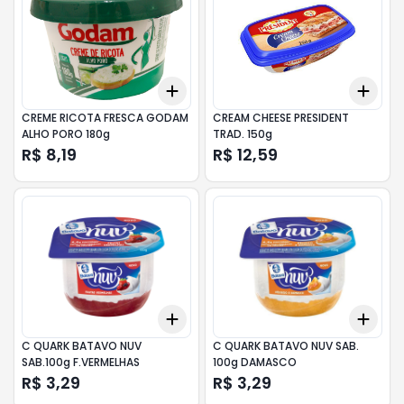
Add
Add
+
3
+
5
+
10
+
3
CREME RICOTA FRESCA GODAM
CREAM CHEESE PRESIDENT
ALHO PORO 180g
TRAD. 150g
R$ 8,19
R$ 12,59
Add
Add
+
3
+
5
+
10
+
3
C QUARK BATAVO NUV
C QUARK BATAVO NUV SAB.
SAB.100g F.VERMELHAS
100g DAMASCO
R$ 3,29
R$ 3,29