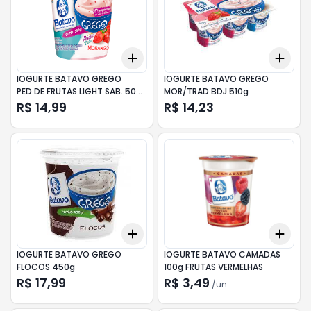
Add
Add
+
3
+
5
+
10
+
3
IOGURTE BATAVO GREGO
IOGURTE BATAVO GREGO
PED.DE FRUTAS LIGHT SAB. 500g
MOR/TRAD BDJ 510g
MORANGO
R$ 14,99
R$ 14,23
Add
Add
+
3
+
5
+
10
+
3
IOGURTE BATAVO GREGO
IOGURTE BATAVO CAMADAS
FLOCOS 450g
100g FRUTAS VERMELHAS
R$ 17,99
R$ 3,49
/
un