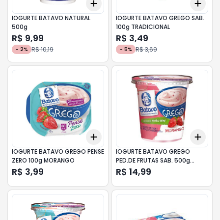
Add
Add
+
3
+
5
+
10
+
3
IOGURTE BATAVO NATURAL
IOGURTE BATAVO GREGO SAB.
500g
100g TRADICIONAL
R$ 9,99
R$ 3,49
R$ 10,19
R$ 3,69
-
2
%
-
5
%
Add
Add
+
3
+
5
+
10
+
3
IOGURTE BATAVO GREGO PENSE
IOGURTE BATAVO GREGO
ZERO 100g MORANGO
PED.DE FRUTAS SAB. 500g
MORANGO
R$ 3,99
R$ 14,99