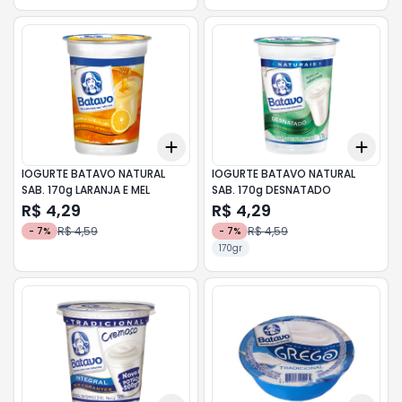
Add
Add
+
3
+
5
+
10
+
3
IOGURTE BATAVO NATURAL
IOGURTE BATAVO NATURAL
SAB. 170g LARANJA E MEL
SAB. 170g DESNATADO
R$ 4,29
R$ 4,29
R$ 4,59
R$ 4,59
-
7
%
-
7
%
170gr