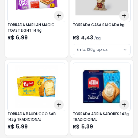
Add
Add
+
3
+
5
+
10
+
3
TORRADA MARILAN MAGIC
TORRADA CASA SALGADA kg
TOAST LIGHT 144g
R$ 6,99
R$ 4,43
/
kg
Emb. 120g aprox.
Add
Add
+
3
+
5
+
10
+
3
TORRADA BAUDUCCO SAB.
TORRADA ADRIA SABORES 142g
142g TRADICIONAL
TRADICIONAL
R$ 5,99
R$ 5,39