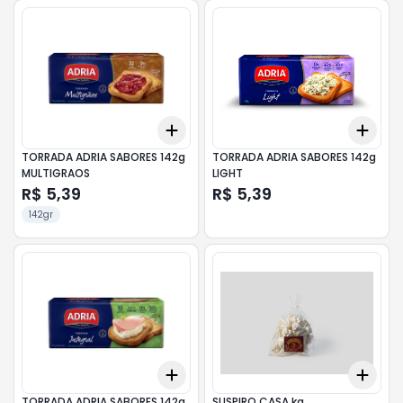
Add
Add
+
3
+
5
+
10
+
3
TORRADA ADRIA SABORES 142g
TORRADA ADRIA SABORES 142g
MULTIGRAOS
LIGHT
R$ 5,39
R$ 5,39
142gr
Add
Add
+
3
+
5
+
10
+
3
TORRADA ADRIA SABORES 142g
SUSPIRO CASA kg