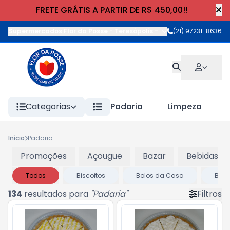
FRETE GRÁTIS A PARTIR DE R$ 450,00!!
Supermercados Flor da Posse - Teresópolis
-
Rua Wilhelm Cristia
(21) 97231-8636
Categorias
Padaria
Limpeza
Início
Padaria
Promoções
Açougue
Bazar
Bebidas
Todos
Biscoitos
Bolos da Casa
Bolo
134
resultados para
"
Padaria
"
Filtros