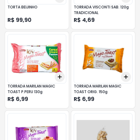
TORTA BEIJINHO
TORRADA VISCONTI SAB. 120g
TRADICIONAL
R$ 99,90
R$ 4,69
Add
Add
+
3
+
5
+
10
+
3
TORRADA MARILAN MAGIC
TORRADA MARILAN MAGIC
TOAST P.PERU 130g
TOAST ORIG. 150g
R$ 6,99
R$ 6,99