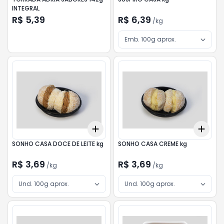
INTEGRAL
R$ 5,39
R$ 6,39
/
kg
Emb. 100g aprox.
Add
Add
+
3
kg
+
5
kg
+
3
SONHO CASA DOCE DE LEITE kg
SONHO CASA CREME kg
R$ 3,69
R$ 3,69
/
kg
/
kg
Und. 100g aprox.
Und. 100g aprox.