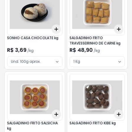
Add
Add
+
3
kg
+
5
kg
+
3
SONHO CASA CHOCOLATE kg
SALGADINHO FRITO
TRAVESSEIRINHO DE CARNE kg
R$ 3,69
R$ 48,90
/
kg
/
kg
Und. 100g aprox.
1 Kg
Add
Add
+
3
kg
+
5
kg
+
3
SALGADINHO FRITO SALSICHA
SALGADINHO FRITO KIBE kg
kg