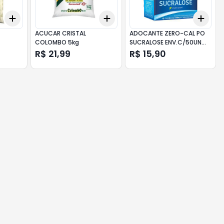
Add
Add
Add
+
3
+
5
+
10
+
3
+
5
+
10
+
3
ACUCAR CRISTAL
ADOCANTE ZERO-CAL PO
COLOMBO 5kg
SUCRALOSE ENV.C/50UN
40g
R$ 21,99
R$ 15,90