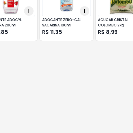
Add
Add
10
+
3
+
5
+
10
+
3
+
5
+
10
NTE ADOCYL
ADOCANTE ZERO-CAL
ACUCAR CRISTAL
NA 200ml
SACARINA 100ml
COLOMBO 2kg
,85
R$ 11,35
R$ 8,99