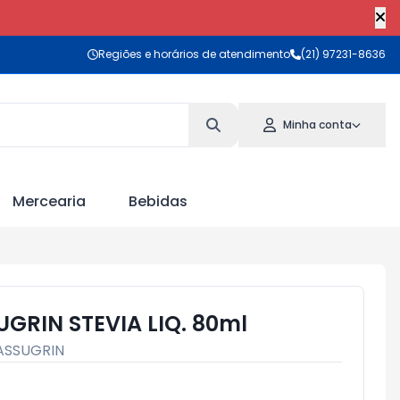
Regiões e horários de atendimento
(21) 97231-8636
Minha conta
Mercearia
Bebidas
GRIN STEVIA LIQ. 80ml
ASSUGRIN