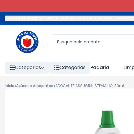
Você está navegando em:
Supermercados Flor da Posse - Teresópo
Categorias
Categorias
Padaria
Lim
Início
Açúcar e Adoçantes
ADOCANTE ASSUGRIN STEVIA LIQ. 80ml