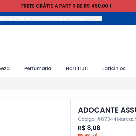
FRETE GRÁTIS A PARTIR DE R$ 450,00!!
lis
-
Rua Wilhelm Cristian Klemme
,
Teresópolis
-
RJ
peza
Perfumaria
Hortifruti
Laticinios
ADOCANTE ASSU
Código: #
87344
Marca:
R$ 8,08
Indisponível