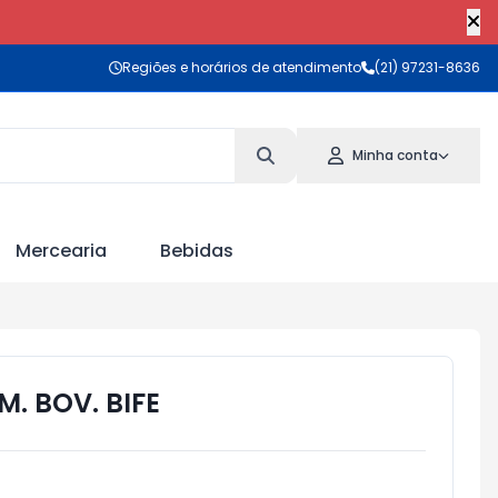
Regiões e horários de atendimento
(21) 97231-8636
Minha conta
Mercearia
Bebidas
. BOV. BIFE