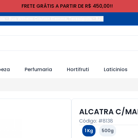
FRETE GRÁTIS A PARTIR DE R$ 450,00!!
lis
-
Rua Wilhelm Cristian Klemme
,
Teresópolis
-
RJ
peza
Perfumaria
Hortifruti
Laticinios
ALCATRA C/MAM
Código: #
8138
1 Kg
500g