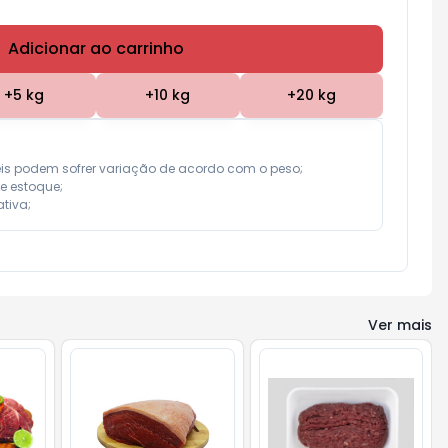
Adicionar ao carrinho
Subtotal:
R$ 0,00
+
5
kg
+
10
kg
+
20
kg
eis podem sofrer variação de acordo com o peso;

e estoque;

tiva;
Ver mais