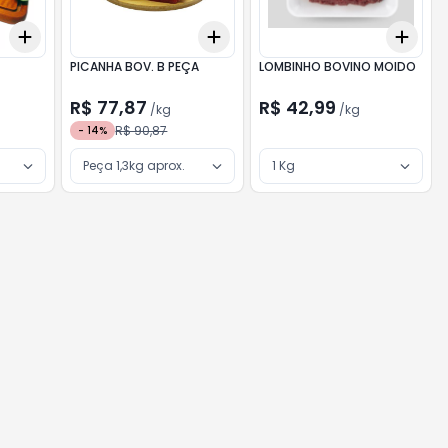
Add
Add
Add
+
3
kg
+
5
kg
+
3
kg
+
5
kg
+
3
A
PICANHA BOV. B PEÇA
LOMBINHO BOVINO MOIDO
R$ 77,87
R$ 42,99
/
kg
/
kg
R$ 90,87
-
14
%
Peça 1,3kg aprox.
1 Kg