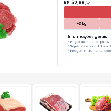
R$ 52,99
/
kg
+
3
kg
Informações gerais
* Preços de produtos pesáv
* Sujeito à disponibilidade d
* Imagem meramente ilustra