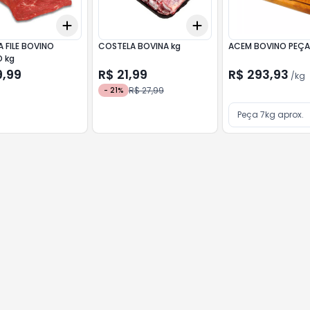
Add
Add
kg
+
3
+
5
+
10
+
3
+
5
+
10
 FILE BOVINO
COSTELA BOVINA kg
ACEM BOVINO PEÇ
PEDAÇO kg
9,99
R$ 21,99
R$ 293,93
/
kg
R$ 27,99
-
21
%
Peça 7kg aprox.