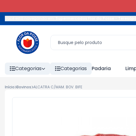
Você está navegando em:
Supermercados Flor da Posse - Teresópo
Categorias
Categorias
Padaria
Lim
Início
Bovinos
ALCATRA C/MAM. BOV. BIFE