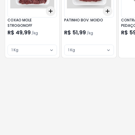
Add
Add
+
3
kg
+
5
kg
+
3
kg
+
5
COXAO MOLE
PATINHO BOV. MOIDO
CONTRA
STROGONOFF
R$ 49,99
R$ 51,99
R$ 5
/
kg
/
kg
1 Kg
1 Kg