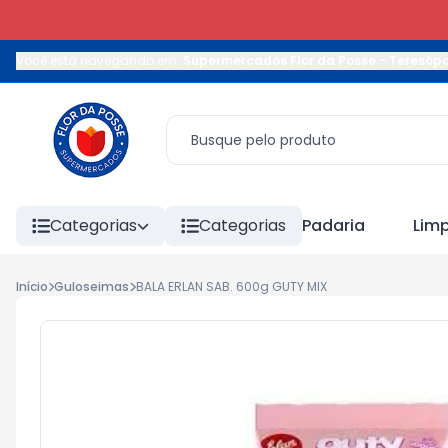
Você está navegando em:
Supermercados Flor da Posse - Teresópo
Categorias
Categorias
Padaria
Lim
Início
Guloseimas
BALA ERLAN SAB. 600g GUTY MIX