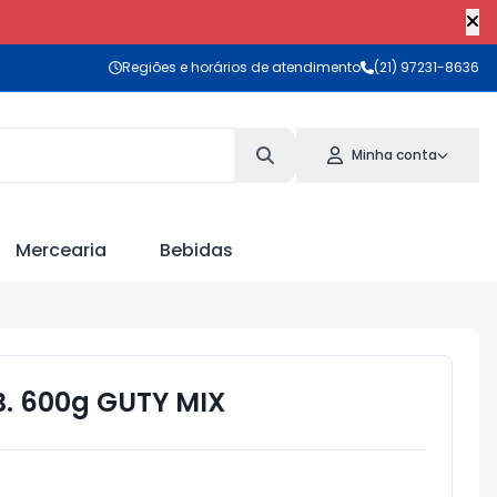
Regiões e horários de atendimento
(21) 97231-8636
Minha conta
Mercearia
Bebidas
. 600g GUTY MIX