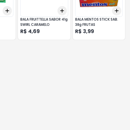
Add
Add
Add
+
3
+
5
+
10
+
3
+
5
+
10
+
3
BALA FRUITTELLA SABOR 41g
BALA MENTOS STICK SAB.
SWIRL CARAMELO
38g FRUTAS
R$ 4,69
R$ 3,99