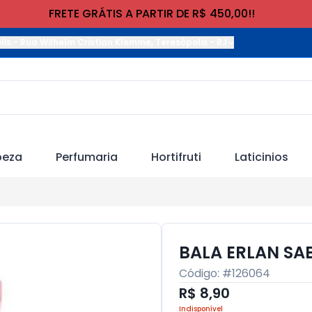
FRETE GRÁTIS A PARTIR DE R$ 450,00!!
lis
-
Rua Wilhelm Cristian Klemme
,
Teresópolis
-
RJ
peza
Perfumaria
Hortifruti
Laticinios
BALA ERLAN SAB
Código: #
126064
R$ 8,90
Indisponível