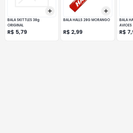
Add
Add
+
3
+
5
+
10
+
3
+
5
+
BALA SKITTLES 38g
BALA HALLS 28G MORANGO
BALA HA
ORIGINAL
AVIOES
R$ 5,79
R$ 2,99
R$ 7,