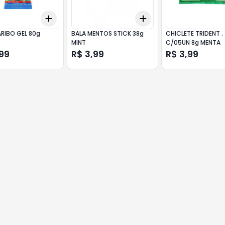
Add
Add
10
+
3
+
5
+
10
+
3
+
5
+
10
RIBO GEL 80g
BALA MENTOS STICK 38g
CHICLETE TRIDENT .
MINT
C/05UN 8g MENTA
99
R$ 3,99
R$ 3,99