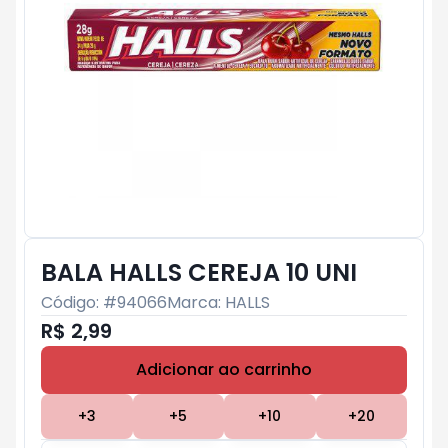
BALA HALLS CEREJA 10 UNI
Código: #
94066
Marca:
HALLS
R$ 2,99
Adicionar ao carrinho
Subtotal:
R$ 0
+
3
+
5
+
10
+
20