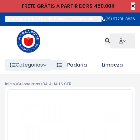
FRETE GRÁTIS A PARTIR DE R$ 450,00!!
Supermercados Flor da Posse - Teresópolis
-
Rua Wilhelm Cristia
(21) 97231-8636
Categorias
Padaria
Limpeza
Início
Guloseimas
BALA HALLS CEREJA 10 UNI