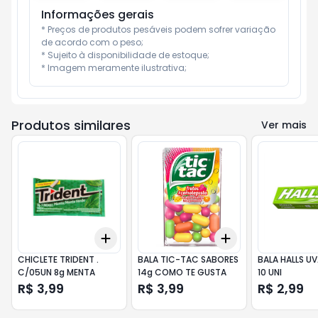
Informações gerais
* Preços de produtos pesáveis podem sofrer variação 
de acordo com o peso;

* Sujeito à disponibilidade de estoque;

* Imagem meramente ilustrativa;
Produtos similares
Ver mais
Add
Add
+
3
+
5
+
10
+
3
+
5
+
10
CHICLETE TRIDENT .
BALA TIC-TAC SABORES
BALA HALLS U
C/05UN 8g MENTA
14g COMO TE GUSTA
10 UNI
R$ 3,99
R$ 3,99
R$ 2,99