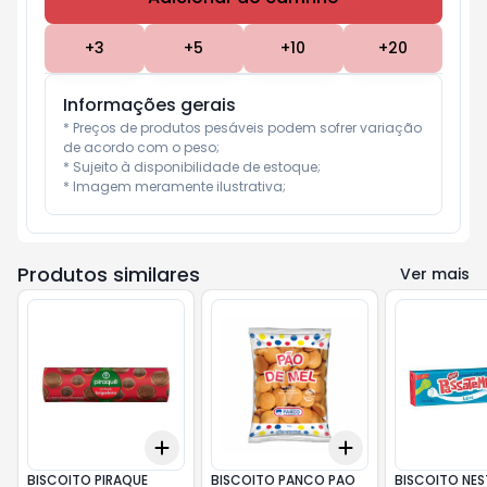
+
3
+
5
+
10
+
20
Informações gerais
* Preços de produtos pesáveis podem sofrer variação 
de acordo com o peso;

* Sujeito à disponibilidade de estoque;

* Imagem meramente ilustrativa;
Produtos similares
Ver mais
Add
Add
+
3
+
5
+
10
+
3
+
5
+
10
BISCOITO PIRAQUE
BISCOITO PANCO PAO
BISCOITO NES