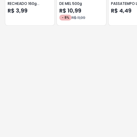
RECHEADO 160g
DE MEL 500g
PASSATEMPO L
BRIGADEIRO
R$ 3,99
R$ 10,99
R$ 4,49
R$ 11,99
-
8
%