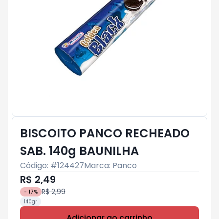
BISCOITO PANCO RECHEADO
SAB. 140g BAUNILHA
Código: #
124427
Marca:
Panco
R$ 2,49
R$ 2,99
-
17
%
140gr
Adicionar ao carrinho
Subtotal:
R$ 0