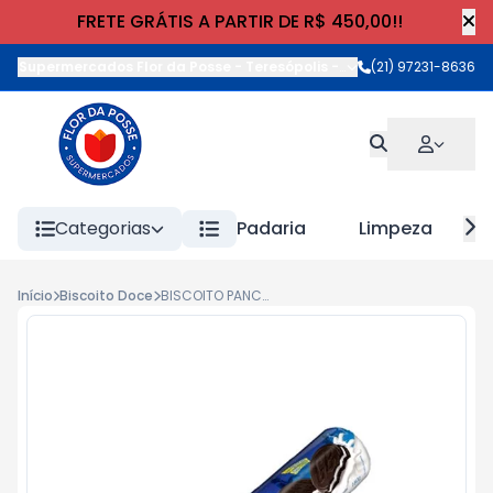
FRETE GRÁTIS A PARTIR DE R$ 450,00!!
Supermercados Flor da Posse - Teresópolis
-
Rua Wilhelm Cristia
(21) 97231-8636
Categorias
Padaria
Limpeza
Início
Biscoito Doce
BISCOITO PANCO RECHEADO SAB. 140g BAUNILHA