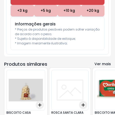
+
3
kg
+
5
kg
+
10
kg
+
20
kg
Informações gerais
* Preços de produtos pesáveis podem sofrer variação 
de acordo com o peso;

* Sujeito à disponibilidade de estoque;

* Imagem meramente ilustrativa;
Produtos similares
Ver mais
Add
Add
+
3
kg
+
5
kg
+
3
kg
+
5
kg
BISCOITO CASA
ROSCA SANTA CLARA
BISCOITO MA