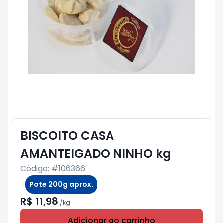
BISCOITO CASA
AMANTEIGADO NINHO kg
Código: #
106366
Pote 200g aprox.
R$ 11,98
/
kg
Adicionar ao carrinho
Subtotal:
R$ 0