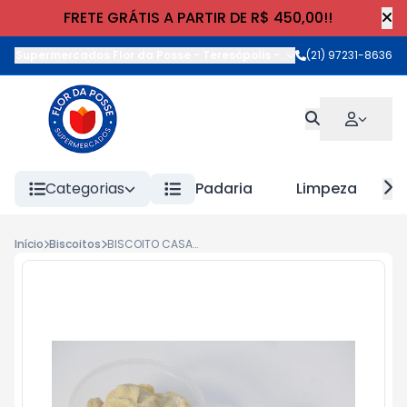
FRETE GRÁTIS A PARTIR DE R$ 450,00!!
Supermercados Flor da Posse - Teresópolis
-
Rua Wilhelm Cristia
(21) 97231-8636
Categorias
Padaria
Limpeza
Início
Biscoitos
BISCOITO CASA AMANTEIGADO NINHO kg