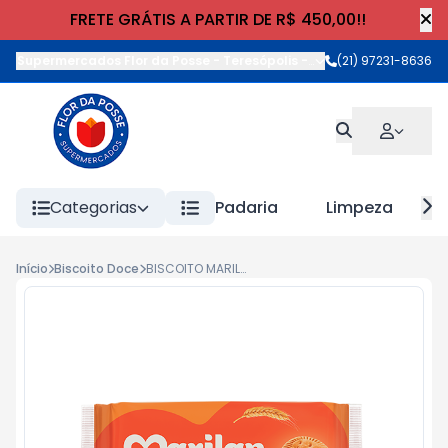
FRETE GRÁTIS A PARTIR DE R$ 450,00!!
Supermercados Flor da Posse - Teresópolis
-
Rua Wilhelm Cristia
(21) 97231-8636
Categorias
Padaria
Limpeza
Início
Biscoito Doce
BISCOITO MARILAN MAIZENA 350g