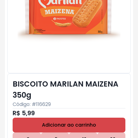
BISCOITO MARILAN MAIZENA
350g
Código: #
116629
R$ 5,99
Adicionar ao carrinho
Subtotal:
R$ 0