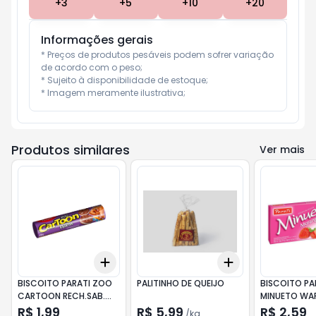
+
3
+
5
+
10
+
20
Informações gerais
* Preços de produtos pesáveis podem sofrer variação 
de acordo com o peso;

* Sujeito à disponibilidade de estoque;

* Imagem meramente ilustrativa;
Produtos similares
Ver mais
Add
Add
+
3
+
5
+
10
+
3
kg
+
5
kg
BISCOITO PARATI ZOO
PALITINHO DE QUEIJO
BISCOITO PA
CARTOON RECH.SAB.
MINUETO WAF
110g FLOCOS
MORANGO
R$ 1,99
R$ 5,99
R$ 2,59
/
kg