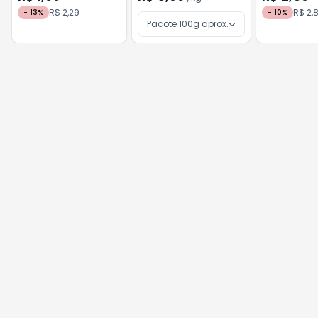
R$ 2,29
R$ 2,
-
13
%
-
10
%
Pacote 100g aprox.