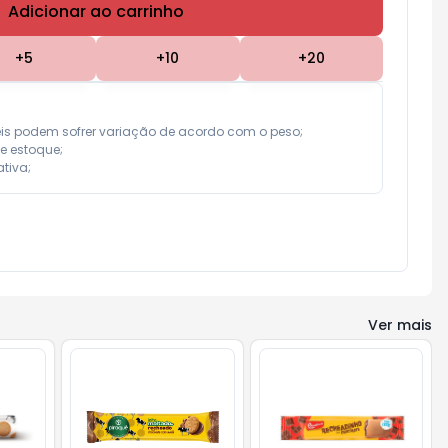
Adicionar ao carrinho
Subtotal:
R$ 0,00
+
5
+
10
+
20
eis podem sofrer variação de acordo com o peso;

e estoque;

tiva;
Ver mais