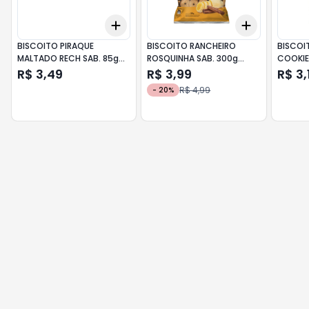
Add
Add
+
3
+
5
+
10
+
3
+
5
+
BISCOITO PIRAQUE
BISCOITO RANCHEIRO
BISCOI
MALTADO RECH SAB. 85g
ROSQUINHA SAB. 300g
COOKIE
DOCE DE LEITE
BANANA C/CANELA
R$ 3,49
R$ 3,99
R$ 3,
R$ 4,99
-
20
%