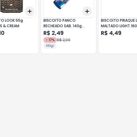
Add
Add
10
+
3
+
5
+
10
+
3
+
5
+
10
TO LOOK 55g
BISCOITO PANCO
BISCOITO PIRAQUE LEITE
S & CREAM
RECHEADO SAB. 140g
MALTADO LIGHT 16
BAUNILHA
10
R$ 2,49
R$ 4,49
R$ 2,99
-
17
%
140gr