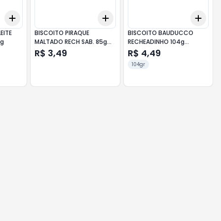
Add
Add
Add
+
3
+
5
+
10
+
3
+
5
+
10
+
3
BISCOITO PIRAQUE
BISCOITO BAUDUCCO
0g
MALTADO RECH SAB. 85g
RECHEADINHO 104g
CHOCOLATE C/ AVELA
CHOCOLATE
R$ 3,49
R$ 4,49
104gr