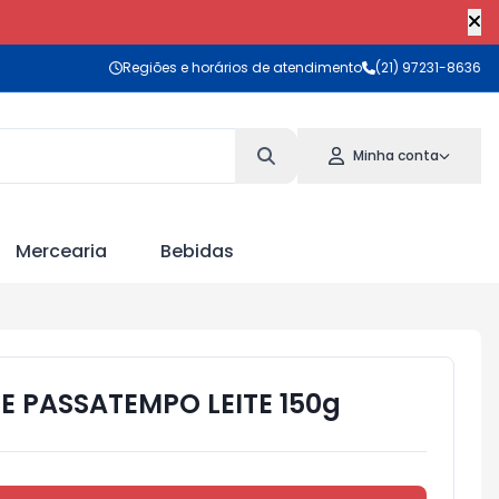
Regiões e horários de atendimento
(21) 97231-8636
Minha conta
Mercearia
Bebidas
E PASSATEMPO LEITE 150g