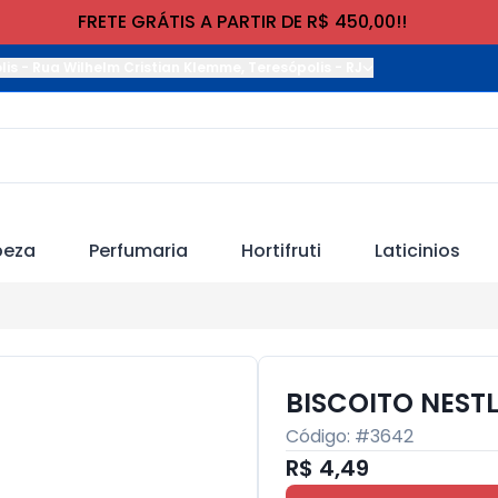
FRETE GRÁTIS A PARTIR DE R$ 450,00!!
lis
-
Rua Wilhelm Cristian Klemme
,
Teresópolis
-
RJ
peza
Perfumaria
Hortifruti
Laticinios
BISCOITO NESTL
Código: #
3642
R$ 4,49