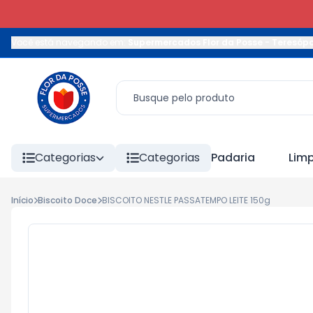
Você está navegando em:
Supermercados Flor da Posse - Teresópo
Categorias
Categorias
Padaria
Lim
Início
Biscoito Doce
BISCOITO NESTLE PASSATEMPO LEITE 150g