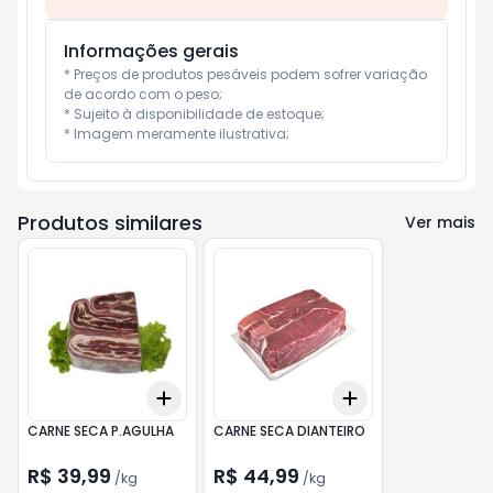
Informações gerais
* Preços de produtos pesáveis podem sofrer variação 
de acordo com o peso;

* Sujeito à disponibilidade de estoque;

* Imagem meramente ilustrativa;
Produtos similares
Ver mais
Add
Add
+
3
kg
+
5
kg
+
3
kg
+
5
kg
CARNE SECA P.AGULHA
CARNE SECA DIANTEIRO
R$ 39,99
R$ 44,99
/
kg
/
kg