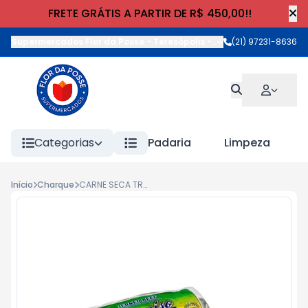
FRETE GRÁTIS A PARTIR DE R$ 450,00!!
Supermercados Flor da Posse - Teresópolis
-
Rua Wilhelm Cristia
(21) 97231-8636
Categorias
Padaria
Limpeza
Início
Charque
CARNE SECA TRAS PARAISO JERKED BEEF 400g