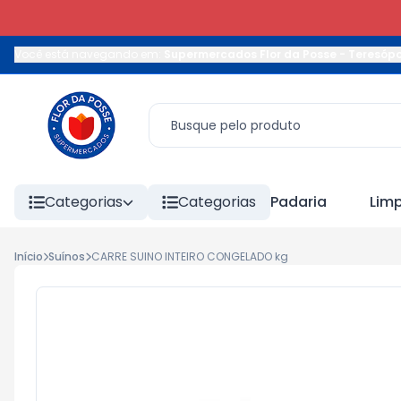
Você está navegando em:
Supermercados Flor da Posse - Teresópo
Categorias
Categorias
Padaria
Lim
Início
Suínos
CARRE SUINO INTEIRO CONGELADO kg