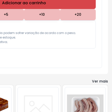
Adicionar ao carrinho
Subtotal:
R$ 0,00
+
5
+
10
+
20
eis podem sofrer variação de acordo com o peso;

e estoque;

tiva;
Ver mais