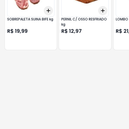
Add
Add
+
3
+
5
+
10
+
3
+
5
+
SOBREPALETA SUINA BIFE kg
PERNIL C/ OSSO RESFRIADO
kg
R$ 19,99
R$ 12,97
R$ 21