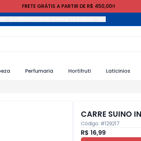
FRETE GRÁTIS A PARTIR DE R$ 450,00!!
lis
-
Rua Wilhelm Cristian Klemme
,
Teresópolis
-
RJ
peza
Perfumaria
Hortifruti
Laticinios
CARRE SUINO I
Código: #
129217
R$ 16,99