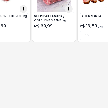
Add
Add
10
+
3
+
5
+
10
+
3
+
5
+
10
LOMBO SUINO BIFE RESF. kg
SOBREPALETA SUINA /
BACON MANTA
COPALOMBO TEMP. kg
,99
R$ 29,99
R$ 16,50
/
kg
500g