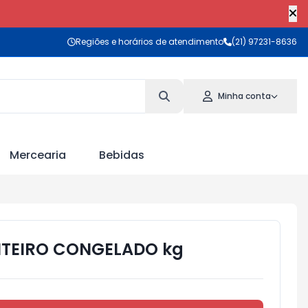
Regiões e horários de atendimento
(21) 97231-8636
Minha conta
Mercearia
Bebidas
NTEIRO CONGELADO kg