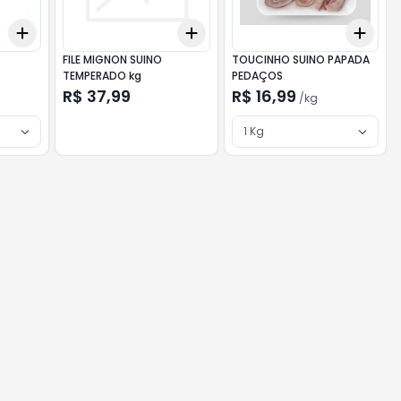
Add
Add
Add
+
3
kg
+
5
kg
+
3
+
5
+
10
+
3
FILE MIGNON SUINO
TOUCINHO SUINO PAPADA
TEMPERADO kg
PEDAÇOS
R$ 37,99
R$ 16,99
/
kg
1 Kg