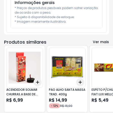
Informações gerais
* Preços de produtos pesáveis podem sofrer variação 
de acordo com o peso;

* Sujeito à disponibilidade de estoque;

* Imagem meramente ilustrativa;
Produtos similares
Ver mais
Add
Add
+
3
+
5
+
10
+
3
+
5
+
10
ACENDEDOR SOLMAR
PAO ALHO SANTA MASSA
ESPETO P/CH
CHURRAS.A BASE DE
TRAD. 400g
FIAT LUX
PARAFINA C/03UN 24g
R$ 6,99
R$ 14,99
R$ 5,49
R$ 16,99
-
12
%