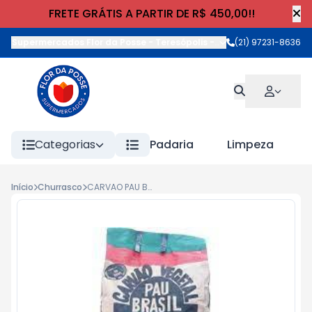
FRETE GRÁTIS A PARTIR DE R$ 450,00!!
Supermercados Flor da Posse - Teresópolis
-
Rua Wilhelm Cristia
(21) 97231-8636
Categorias
Padaria
Limpeza
Início
Churrasco
CARVAO PAU BRASIL 3kg