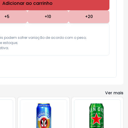
Adicionar ao carrinho
Subtotal:
R$ 0,00
+
5
+
10
+
20
eis podem sofrer variação de acordo com o peso;

e estoque;

tiva;
Ver mais