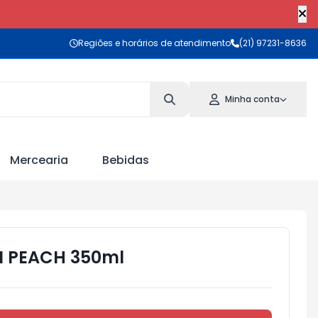
Regiões e horários de atendimento
(21) 97231-8636
Minha conta
Mercearia
Bebidas
 PEACH 350ml