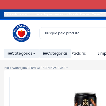
Você está navegando em:
Supermercados Flor da Posse - Teresópo
Categorias
Categorias
Padaria
Lim
Início
Cervejas
CERVEJA BADEN PEACH 350ml