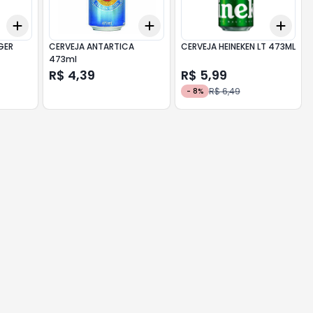
Add
Add
Add
+
3
+
5
+
10
+
3
+
5
+
10
+
3
GER
CERVEJA ANTARTICA
CERVEJA HEINEKEN LT 473ML
473ml
R$ 4,39
R$ 5,99
R$ 6,49
-
8
%