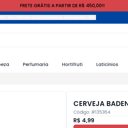
FRETE GRÁTIS A PARTIR DE R$ 450,00!!
lis
-
Rua Wilhelm Cristian Klemme
,
Teresópolis
-
RJ
peza
Perfumaria
Hortifruti
Laticinios
CERVEJA BADEN
Código: #
135364
R$ 4,99