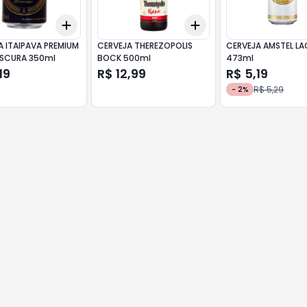
Add
Add
10
+
3
+
5
+
10
+
3
+
5
+
10
A ITAIPAVA PREMIUM
CERVEJA THEREZOPOLIS
CERVEJA AMSTEL LA
ESCURA 350ml
BOCK 500ml
473ml
19
R$ 12,99
R$ 5,19
R$ 5,29
-
2
%