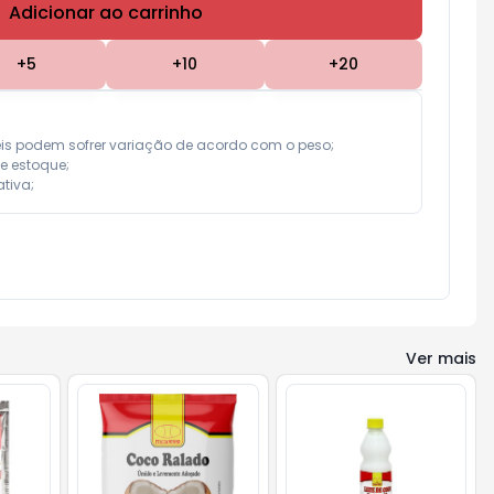
Adicionar ao carrinho
Subtotal:
R$ 0,00
+
5
+
10
+
20
eis podem sofrer variação de acordo com o peso;

e estoque;

tiva;
Ver mais