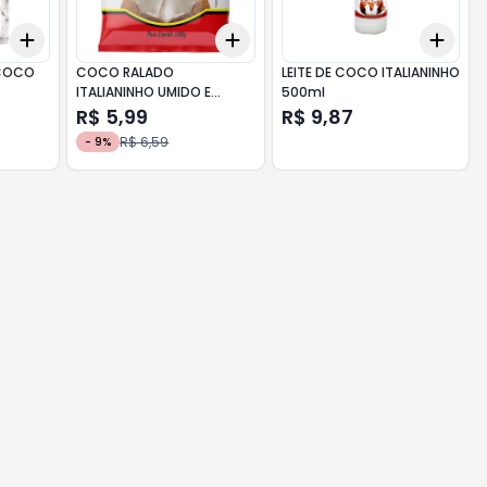
Add
Add
Add
+
3
+
5
+
10
+
3
+
5
+
10
+
3
COCO
COCO RALADO
LEITE DE COCO ITALIANINHO
ITALIANINHO UMIDO E
500ml
ADOCADO 100g
R$ 5,99
R$ 9,87
R$ 6,59
-
9
%