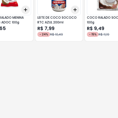
Add
Add
10
+
3
+
5
+
10
+
3
+
5
+
10
ALADO MENINA
LEITE DE COCO SOCOCO
COCO RALADO SO
 ADOC 100g
RTC AZUL 200ml
100g
,65
R$ 7,99
R$ 9,49
R$ 10,49
R$ 11,19
-
24
%
-
15
%