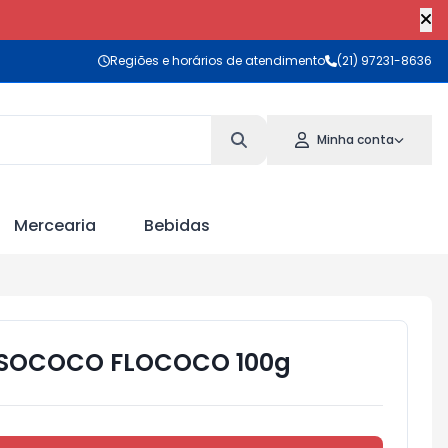
Regiões e horários de atendimento
(21) 97231-8636
Minha conta
Mercearia
Bebidas
SOCOCO FLOCOCO 100g