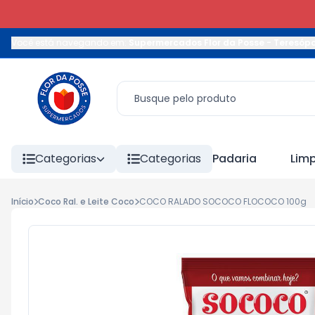
Você está navegando em:
Supermercados Flor da Posse - Teresópo
Categorias
Categorias
Padaria
Lim
Início
Coco Ral. e Leite Coco
COCO RALADO SOCOCO FLOCOCO 100g