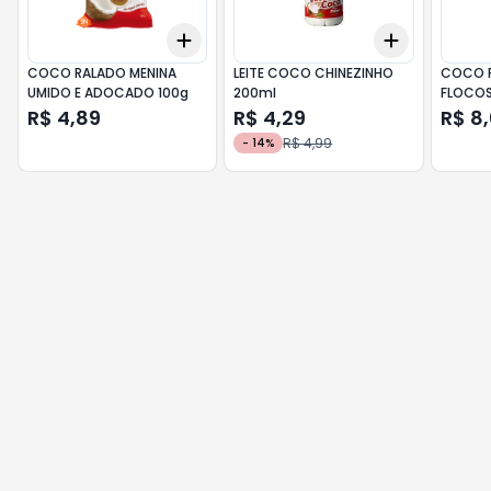
Add
Add
+
3
+
5
+
10
+
3
+
5
+
COCO RALADO MENINA
LEITE COCO CHINEZINHO
COCO R
UMIDO E ADOCADO 100g
200ml
FLOCOS
R$ 4,89
R$ 4,29
R$ 8
R$ 4,99
-
14
%