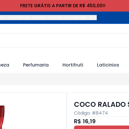
FRETE GRÁTIS A PARTIR DE R$ 450,00!!
lis
-
Rua Wilhelm Cristian Klemme
,
Teresópolis
-
RJ
peza
Perfumaria
Hortifruti
Laticinios
COCO RALADO 
Código: #
8474
R$ 16,19