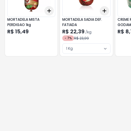
Add
Add
+
3
+
5
+
10
+
3
kg
+
5
MORTADELA MISTA
MORTADELA SADIA DEF.
CREME 
PERDIGAO 1kg
FATIADA
GODAM 
R$ 15,49
R$ 22,39
R$ 8,
/
kg
R$ 23,99
-
7
%
1 Kg