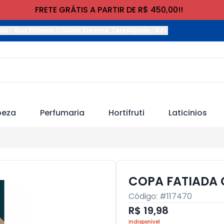
FRETE GRÁTIS A PARTIR DE R$ 450,00!!
lis
-
Rua Wilhelm Cristian Klemme
,
Teresópolis
-
RJ
peza
Perfumaria
Hortifruti
Laticinios
COPA FATIADA 
Código: #
117470
R$ 19,98
Indisponível