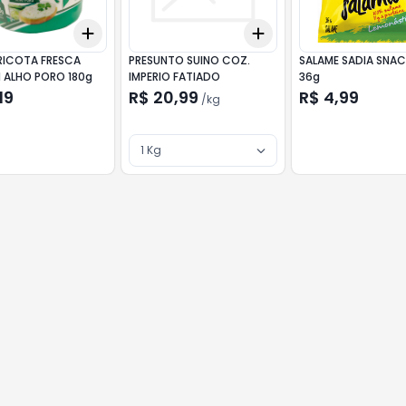
Add
Add
kg
+
3
+
5
+
10
+
3
kg
+
5
kg
RICOTA FRESCA
PRESUNTO SUINO COZ.
SALAME SADIA SNAC
ALHO PORO 180g
IMPERIO FATIADO
36g
19
R$ 20,99
R$ 4,99
/
kg
1 Kg