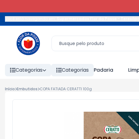
Você está navegando em:
Supermercados Flor da Posse - Teresópo
Categorias
Categorias
Padaria
Lim
Início
Embutidos
COPA FATIADA CERATTI 100g