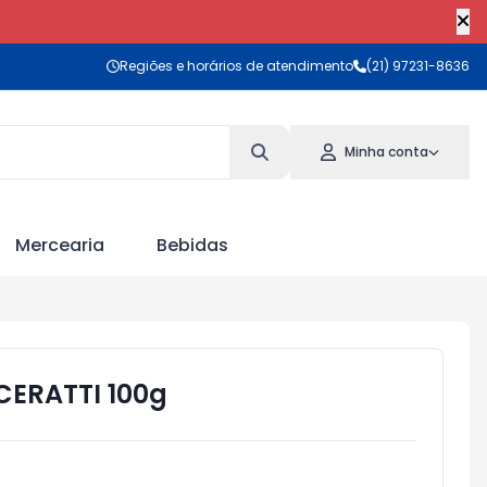
Regiões e horários de atendimento
(21) 97231-8636
Minha conta
Mercearia
Bebidas
CERATTI 100g