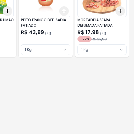
Add
Add
Add
+
3
+
5
+
10
+
3
kg
+
5
kg
+
3
K LIMAO
PEITO FRANGO DEF. SADIA
MORTADELA SEARA
FATIADO
DEFUMADA FATIADA
R$ 43,99
R$ 17,98
/
kg
/
kg
R$ 22,99
-
22
%
1 Kg
1 Kg