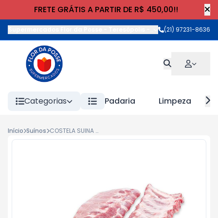
FRETE GRÁTIS A PARTIR DE R$ 450,00!!
Supermercados Flor da Posse - Teresópolis
-
Rua Wilhelm Cristia
(21) 97231-8636
Categorias
Padaria
Limpeza
Início
Suínos
COSTELA SUINA C/OSSO kg