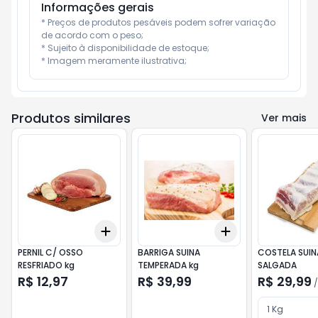
Informações gerais
* Preços de produtos pesáveis podem sofrer variação 
de acordo com o peso;

* Sujeito à disponibilidade de estoque;

* Imagem meramente ilustrativa;
Produtos similares
Ver mais
Add
Add
+
3
+
5
+
10
+
3
+
5
+
10
PERNIL C/ OSSO
BARRIGA SUINA
COSTELA SUIN
RESFRIADO kg
TEMPERADA kg
SALGADA
R$ 12,97
R$ 39,99
R$ 29,99
/
1 Kg