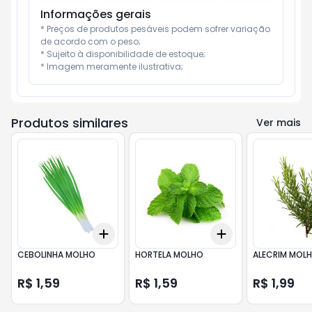
Informações gerais
* Preços de produtos pesáveis podem sofrer variação 
de acordo com o peso;

* Sujeito à disponibilidade de estoque;

* Imagem meramente ilustrativa;
Produtos similares
Ver mais
Add
Add
+
3
+
5
+
10
+
3
+
5
+
10
CEBOLINHA MOLHO
HORTELA MOLHO
ALECRIM MOL
R$ 1,59
R$ 1,59
R$ 1,99