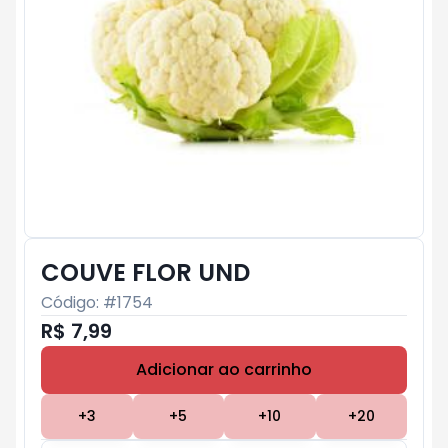
COUVE FLOR UND
Código: #
1754
R$ 7,99
Adicionar ao carrinho
Subtotal:
R$ 0
+
3
+
5
+
10
+
20