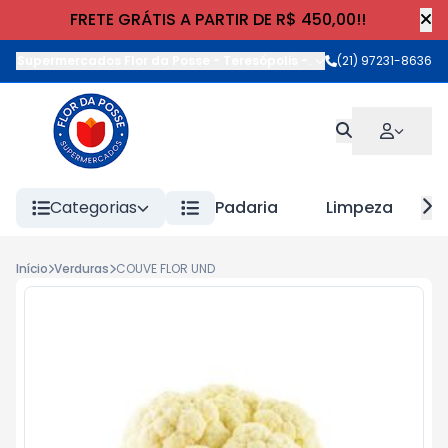
FRETE GRÁTIS A PARTIR DE R$ 450,00!!
Supermercados Flor da Posse - Teresópolis
-
Rua Wilhelm Cristia
(21) 97231-8636
Categorias
Padaria
Limpeza
Início
Verduras
COUVE FLOR UND