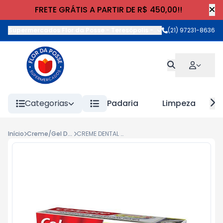
FRETE GRÁTIS A PARTIR DE R$ 450,00!!
Supermercados Flor da Posse - Teresópolis
-
Rua Wilhelm Cristia
(21) 97231-8636
Categorias
Padaria
Limpeza
Início
Creme/Gel Dental
CREME DENTAL COLGATE TOTAL12 PROFESSIONAL 70g DAILY REPAIR