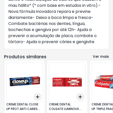
mau hálito* (* com base em estudos in vitro).- 
Nova fórmula inovadora repara e previne 
diariamente- Deixa a boca limpa e fresca- 
Combate bactérias nos dentes, língua, 
bochechas e gengiva por até 12h- Ajuda a 
prevenir a acumulação de placa, combate o 
tártaro- Ajuda a prevenir cáries e gengivite
Produtos similares
Ver mais
Add
Add
+
3
+
5
+
10
+
3
+
5
+
10
CREME DENTAL CLOSE
CREME DENTAL
CREME DENTAL CLOSE
UP PROT.ANTI CARIES
COLGATE LUMINOUS
UP TRIPLE FRA