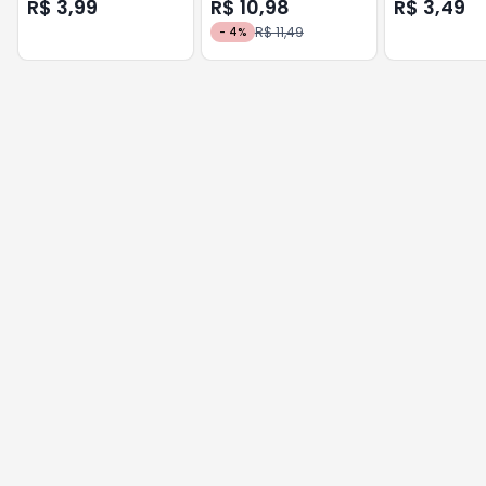
70g
WHITE 70g
HORTELA
R$ 3,99
R$ 10,98
R$ 3,49
R$ 11,49
-
4
%