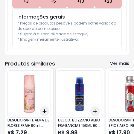
+
3
+
5
+
10
+
20
Informações gerais
* Preços de produtos pesáveis podem sofrer variação 
de acordo com o peso;

* Sujeito à disponibilidade de estoque;

* Imagem meramente ilustrativa;
Produtos similares
Ver mais
Add
Add
+
3
+
5
+
10
+
3
+
5
+
10
DESODORANTE ALMA DE
DESOD. BOZZANO AERO
DESODORANTE
FLORES FRAG 90ml
FRAGANCIAS 150ML 90g
SPICE AERO. F
F.JASMIN
CARVAO
150ml MAR P
R$ 7,29
R$ 9,98
R$ 17,90