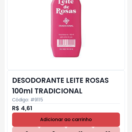
DESODORANTE LEITE ROSAS
100ml TRADICIONAL
Código: #
9115
R$ 4,61
Adicionar ao carrinho
Subtotal:
R$ 0