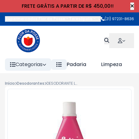
FRETE GRÁTIS A PARTIR DE R$ 450,00!!
Supermercados Flor da Posse - Teresópolis
-
Rua Wilhelm Cristia
(21) 97231-8636
Categorias
Padaria
Limpeza
Início
Desodorantes
DESODORANTE LEITE ROSAS 100ml TRADICIONAL