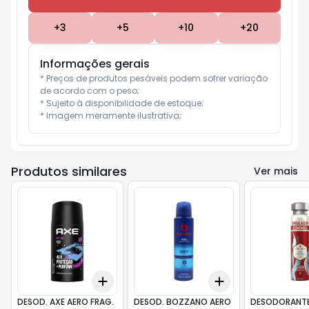
+
3
+
5
+
10
+
20
Informações gerais
* Preços de produtos pesáveis podem sofrer variação 
de acordo com o peso;

* Sujeito à disponibilidade de estoque;

* Imagem meramente ilustrativa;
Produtos similares
Ver mais
Add
Add
+
3
+
5
+
10
+
3
+
5
+
10
DESOD. AXE AERO FRAG.
DESOD. BOZZANO AERO
DESODORANTE