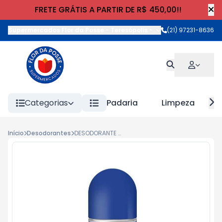
FRETE GRÁTIS A PARTIR DE R$ 450,00!!
Supermercados Flor da Posse - Teresópolis
-
Rua Wilhelm Cristia
(21) 97231-8636
Categorias
Padaria
Limpeza
Início
Desodorantes
DESODORANTE NIVEA ROLL ON FRAG. 50ml PROT.CARE