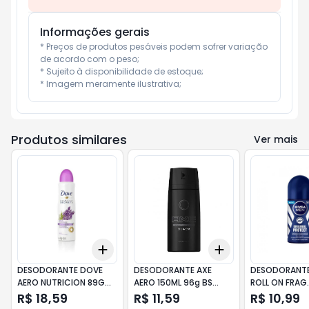
Informações gerais
* Preços de produtos pesáveis podem sofrer variação 
de acordo com o peso;

* Sujeito à disponibilidade de estoque;

* Imagem meramente ilustrativa;
Produtos similares
Ver mais
Add
Add
+
3
+
5
+
10
+
3
+
5
+
10
DESODORANTE DOVE
DESODORANTE AXE
DESODORANTE
AERO NUTRICION 89G
AERO 150ML 96g BS
ROLL ON FRAG
150ml LAVANDA
BLACK
FOR MEN - ORI
R$ 18,59
R$ 11,59
R$ 10,99
PROTECT