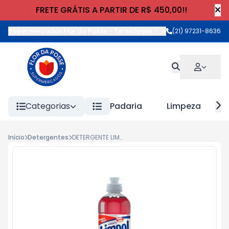
FRETE GRÁTIS A PARTIR DE R$ 450,00!!
Supermercados Flor da Posse - Teresópolis
-
Rua Wilhelm Cristia
(21) 97231-8636
Categorias
Padaria
Limpeza
Início
Detergentes
DETERGENTE LIMPOL FRAG. 500ml MACA