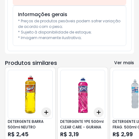
Informações gerais
* Preços de produtos pesáveis podem sofrer variação 
de acordo com o peso;

* Sujeito à disponibilidade de estoque;

* Imagem meramente ilustrativa;
Produtos similares
Ver mais
Add
Add
+
3
+
5
+
10
+
3
+
5
+
10
DETERGENTE BARRA
DETERGENTE YPE 500ml
DETERGENTE L
500ml NEUTRO
CLEAR CARE - GURANA
FRAG. 500ml 
R$ 2,45
R$ 3,19
R$ 2,99