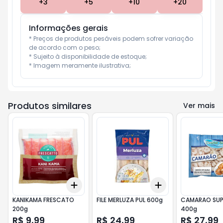
+
3
+
5
+
10
+
20
Informações gerais
* Preços de produtos pesáveis podem sofrer variação 
de acordo com o peso;

* Sujeito à disponibilidade de estoque;

* Imagem meramente ilustrativa;
Produtos similares
Ver mais
Add
Add
+
3
+
5
+
10
+
3
+
5
+
10
KANIKAMA FRESCATO
FILE MERLUZA PUL 600g
CAMARAO SUP
200g
400g
R$ 9,99
R$ 24,99
R$ 27,99