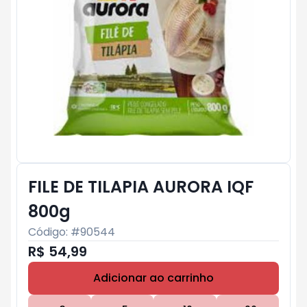
FILE DE TILAPIA AURORA IQF
800g
Código: #
90544
R$ 54,99
Adicionar ao carrinho
Subtotal:
R$ 0