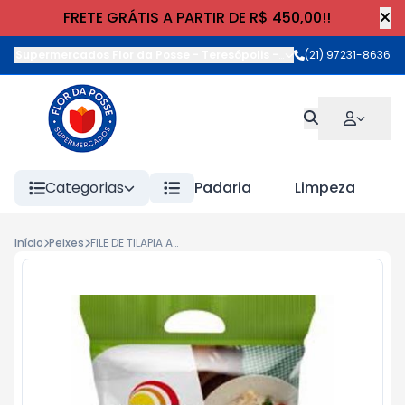
FRETE GRÁTIS A PARTIR DE R$ 450,00!!
Supermercados Flor da Posse - Teresópolis
-
Rua Wilhelm Cristia
(21) 97231-8636
Categorias
Padaria
Limpeza
Início
Peixes
FILE DE TILAPIA AURORA IQF 800g