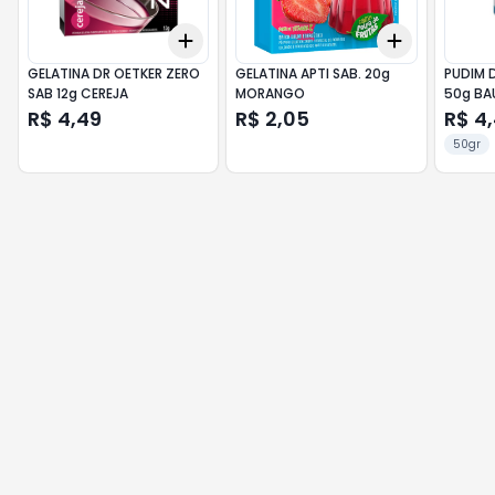
Add
Add
+
3
+
5
+
10
+
3
+
5
+
GELATINA DR OETKER ZERO
GELATINA APTI SAB. 20g
PUDIM 
SAB 12g CEREJA
MORANGO
50g BA
R$ 4,49
R$ 2,05
R$ 4
50gr