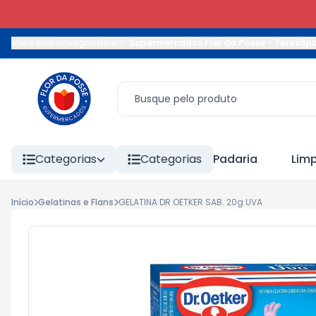
Você está navegando em:
Supermercados Flor da Posse - Teresópo
Categorias
Categorias
Padaria
Lim
Início
Gelatinas e Flans
GELATINA DR OETKER SAB. 20g UVA