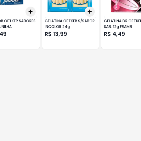
Add
Add
10
+
3
+
5
+
10
+
3
+
5
+
10
DR.OETKER SABORES
GELATINA OETKER S/SABOR
GELATINA DR OETKE
UNILHA
INCOLOR 24g
SAB. 12g FRAMB
,49
R$ 13,99
R$ 4,49