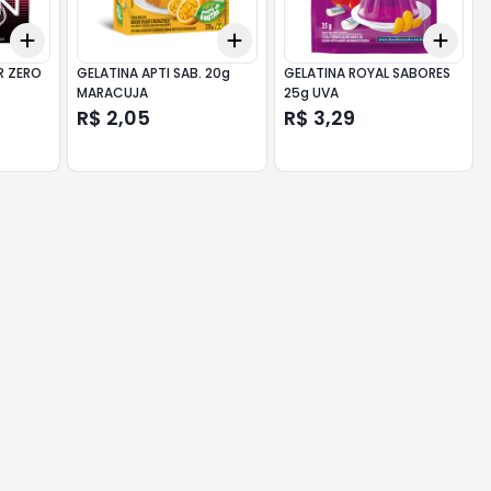
Add
Add
Add
+
3
+
5
+
10
+
3
+
5
+
10
+
3
R ZERO
GELATINA APTI SAB. 20g
GELATINA ROYAL SABORES
MARACUJA
25g UVA
R$ 2,05
R$ 3,29