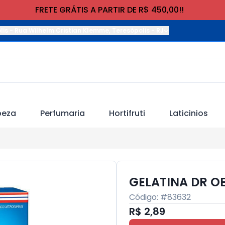
FRETE GRÁTIS A PARTIR DE R$ 450,00!!
lis
-
Rua Wilhelm Cristian Klemme
,
Teresópolis
-
RJ
peza
Perfumaria
Hortifruti
Laticinios
GELATINA DR OE
Código: #
83632
R$ 2,89