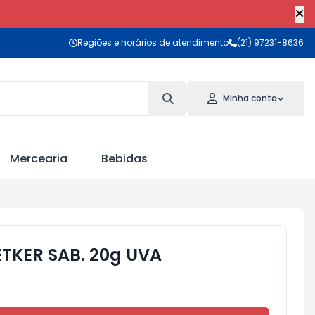
Regiões e horários de atendimento
(21) 97231-8636
Minha conta
Mercearia
Bebidas
TKER SAB. 20g UVA