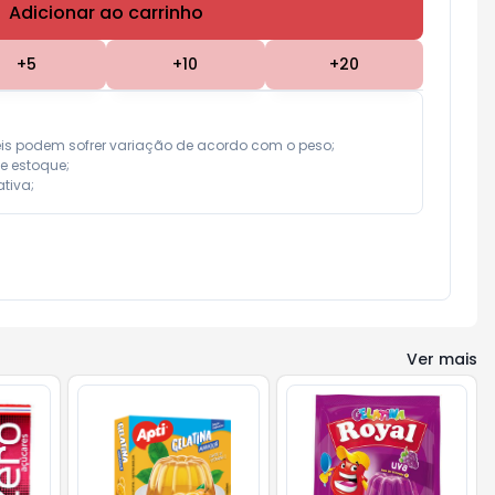
Adicionar ao carrinho
Subtotal:
R$ 0,00
+
5
+
10
+
20
eis podem sofrer variação de acordo com o peso;

e estoque;

tiva;
Ver mais