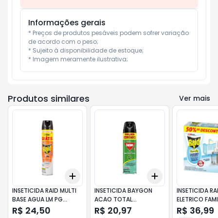
Informações gerais
* Preços de produtos pesáveis podem sofrer variação 
de acordo com o peso;

* Sujeito à disponibilidade de estoque;

* Imagem meramente ilustrativa;
Produtos similares
Ver mais
Add
Add
+
3
+
5
+
10
+
3
+
5
+
10
INSETICIDA RAID MULTI
INSETICIDA BAYGON
INSETICIDA RA
BASE AGUA LM PG
ACAO TOTAL
ELETRICO FAMI
420ml
EUCALIPTO OFERTA
NOITES 50% D
R$ 24,50
R$ 20,97
R$ 36,99
360ml