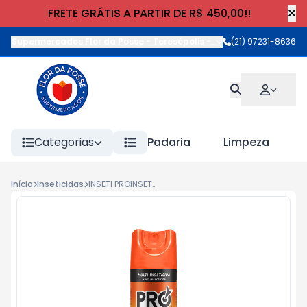
FRETE GRÁTIS A PARTIR DE R$ 450,00!!
Supermercados Flor da Posse - Teresópolis
-
Rua Wilhelm Cristia
(21) 97231-8636
Categorias
Padaria
Limpeza
Início
Inseticidas
INSETI PROINSET MATA INSETO 350ml