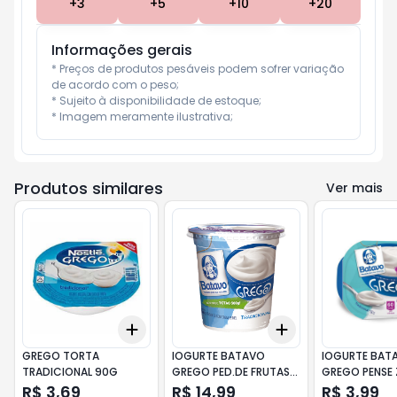
+
3
+
5
+
10
+
20
Informações gerais
* Preços de produtos pesáveis podem sofrer variação 
de acordo com o peso;

* Sujeito à disponibilidade de estoque;

* Imagem meramente ilustrativa;
Produtos similares
Ver mais
Add
Add
+
3
+
5
+
10
+
3
+
5
+
10
GREGO TORTA
IOGURTE BATAVO
IOGURTE BAT
TRADICIONAL 90G
GREGO PED.DE FRUTAS
GREGO PENSE
SAB. 500g TRADICIONAL
100g TRADICI
R$ 3,69
R$ 14,99
R$ 3,99