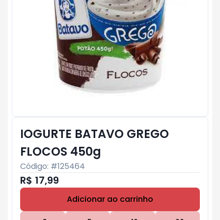
IOGURTE BATAVO GREGO
FLOCOS 450g
Código: #
125464
R$ 17,99
Adicionar ao carrinho
Subtotal:
R$ 0