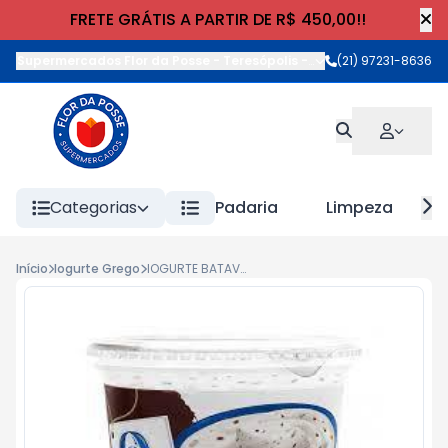
FRETE GRÁTIS A PARTIR DE R$ 450,00!!
Supermercados Flor da Posse - Teresópolis
-
Rua Wilhelm Cristia
(21) 97231-8636
Categorias
Padaria
Limpeza
Início
Iogurte Grego
IOGURTE BATAVO GREGO FLOCOS 450g