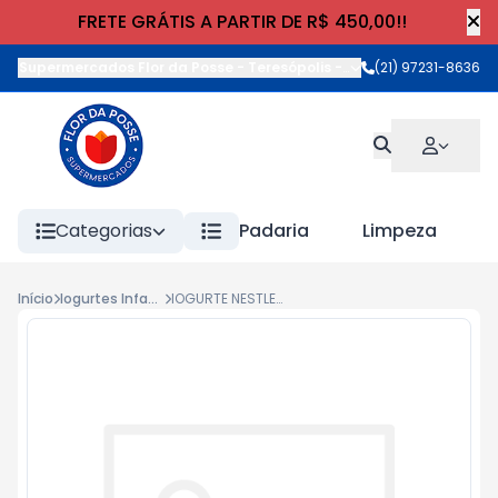
FRETE GRÁTIS A PARTIR DE R$ 450,00!!
Supermercados Flor da Posse - Teresópolis
-
Rua Wilhelm Cristia
(21) 97231-8636
Categorias
Padaria
Limpeza
Início
Iogurtes Infantis
IOGURTE NESTLE NESTON GF 850g MA/MACA/BAN/CER