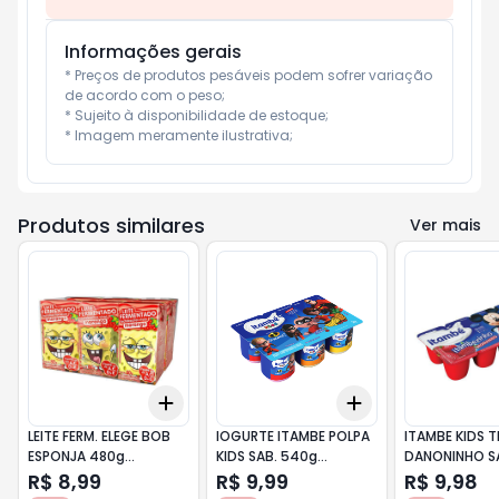
Informações gerais
* Preços de produtos pesáveis podem sofrer variação 
de acordo com o peso;

* Sujeito à disponibilidade de estoque;

* Imagem meramente ilustrativa;
Produtos similares
Ver mais
Add
Add
+
3
+
5
+
10
+
3
+
5
+
10
LEITE FERM. ELEGE BOB
IOGURTE ITAMBE POLPA
ITAMBE KIDS T
ESPONJA 480g
KIDS SAB. 540g
DANONINHO SA
MORANGO
MORANGO
MORANGO
R$ 8,99
R$ 9,99
R$ 9,98