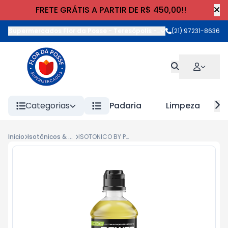
FRETE GRÁTIS A PARTIR DE R$ 450,00!!
Supermercados Flor da Posse - Teresópolis
-
Rua Wilhelm Cristia
(21) 97231-8636
Categorias
Padaria
Limpeza
Início
Isotônicos & Chás
ISOTONICO BY POWERADE SAB. 500ml LIMAO