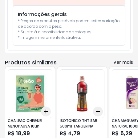
Informações gerais
* Preços de produtos pesáveis podem sofrer variação 
de acordo com o peso;

* Sujeito à disponibilidade de estoque;

* Imagem meramente ilustrativa;
Produtos similares
Ver mais
Add
Add
+
3
+
5
+
10
+
3
+
5
+
10
CHA LEAO CHEGUEI
ISOTONICO TNT SAB.
CHA MAGUARY
MENOPAUSA 10un
500ml TANGERINA
NATURAL 1000ml
BRANCO PITAY
R$ 18,99
R$ 4,79
R$ 5,29
AMORA