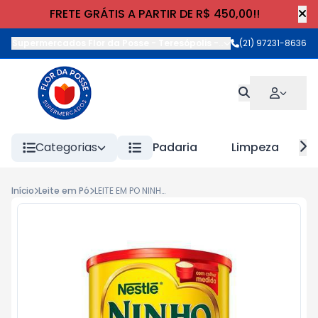
FRETE GRÁTIS A PARTIR DE R$ 450,00!!
Supermercados Flor da Posse - Teresópolis
-
Rua Wilhelm Cristia
(21) 97231-8636
Categorias
Padaria
Limpeza
Início
Leite em Pó
LEITE EM PO NINHO FASES 1+ 400g