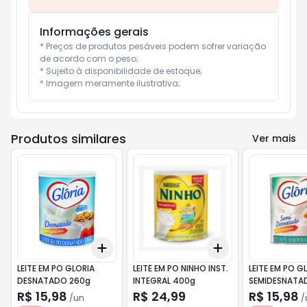
Informações gerais
* Preços de produtos pesáveis podem sofrer variação 
de acordo com o peso;

* Sujeito à disponibilidade de estoque;

* Imagem meramente ilustrativa;
Produtos similares
Ver mais
Add
Add
+
3
+
5
+
10
+
3
+
5
+
10
LEITE EM PO GLORIA
LEITE EM PO NINHO INST.
LEITE EM PO G
DESNATADO 260g
INTEGRAL 400g
SEMIDESNATA
R$ 15,98
R$ 24,99
R$ 15,98
/
un
/