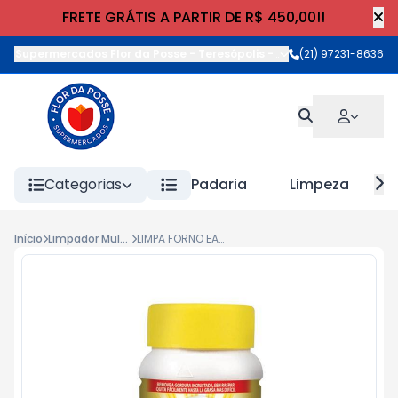
FRETE GRÁTIS A PARTIR DE R$ 450,00!!
Supermercados Flor da Posse - Teresópolis
-
Rua Wilhelm Cristia
(21) 97231-8636
Categorias
Padaria
Limpeza
Início
Limpador Multiuso
LIMPA FORNO EASY-OFF 250g