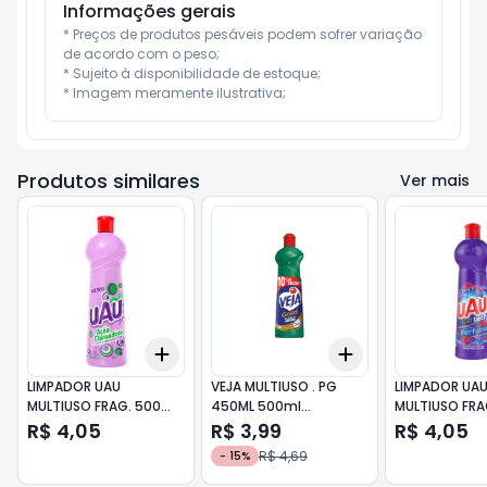
Informações gerais
* Preços de produtos pesáveis podem sofrer variação 
de acordo com o peso;

* Sujeito à disponibilidade de estoque;

* Imagem meramente ilustrativa;
Produtos similares
Ver mais
Add
Add
+
3
+
5
+
10
+
3
+
5
+
10
LIMPADOR UAU
VEJA MULTIUSO . PG
LIMPADOR UA
MULTIUSO FRAG. 500ml
450ML 500ml
MULTIUSO FRA
ACAO CLAREADORA
CAMPESTRE
FLORES E FOLH
R$ 4,05
R$ 3,99
R$ 4,05
R$ 4,69
-
15
%