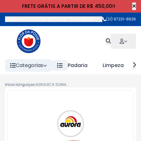
FRETE GRÁTIS A PARTIR DE R$ 450,00!!
Supermercados Flor da Posse - Teresópolis
-
Rua Wilhelm Cristia
(21) 97231-8636
Categorias
Padaria
Limpeza
Início
Linguiças
LINGUICA SUINA AURORA kg