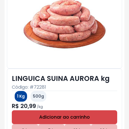
LINGUICA SUINA AURORA kg
Código: #
72281
1 Kg
500g
R$ 20,99
/
kg
Adicionar ao carrinho
Subtotal:
R$ 0