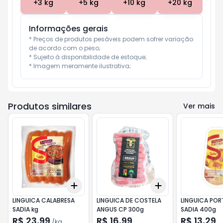
+
3
kg
+
5
kg
+
10
kg
+
20
kg
Informações gerais
* Preços de produtos pesáveis podem sofrer variação 
de acordo com o peso;

* Sujeito à disponibilidade de estoque;

* Imagem meramente ilustrativa;
Produtos similares
Ver mais
Add
Add
+
3
kg
+
5
kg
+
3
+
5
+
10
LINGUICA CALABRESA
LINGUICA DE COSTELA
LINGUICA PO
SADIA kg
ANGUS CP 300g
SADIA 400g
R$ 23,99
R$ 16,99
R$ 13,29
/
kg