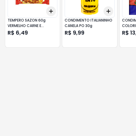
Add
Add
+
3
+
5
+
10
+
3
+
5
+
TEMPERO SAZON 60g
CONDIMENTO ITALIANINHO
CONDIM
VERMELHO CARNE E
CANELA PO 30g
COLORI
LEGUMES
R$ 6,49
R$ 9,99
R$ 13