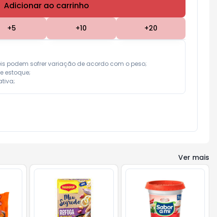
Adicionar ao carrinho
Subtotal:
R$ 0,00
+
5
+
10
+
20
eis podem sofrer variação de acordo com o peso;

e estoque;

tiva;
Ver mais