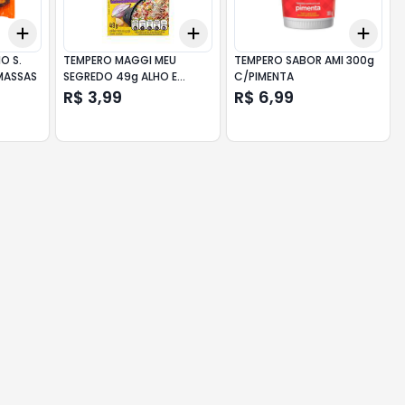
Add
Add
Add
+
3
+
5
+
10
+
3
+
5
+
10
+
3
O S.
TEMPERO MAGGI MEU
TEMPERO SABOR AMI 300g
 MASSAS
SEGREDO 49g ALHO E
C/PIMENTA
CEBOLA
R$ 3,99
R$ 6,99