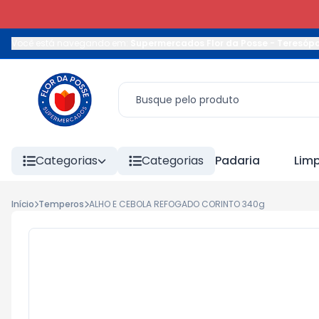
Você está navegando em:
Supermercados Flor da Posse - Teresópo
Categorias
Categorias
Padaria
Lim
Início
Temperos
ALHO E CEBOLA REFOGADO CORINTO 340g