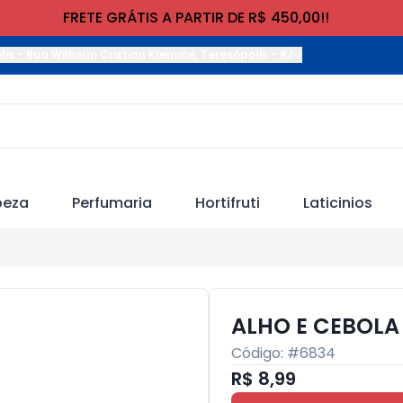
FRETE GRÁTIS A PARTIR DE R$ 450,00!!
lis
-
Rua Wilhelm Cristian Klemme
,
Teresópolis
-
RJ
peza
Perfumaria
Hortifruti
Laticinios
ALHO E CEBOLA
Código: #
6834
R$ 8,99