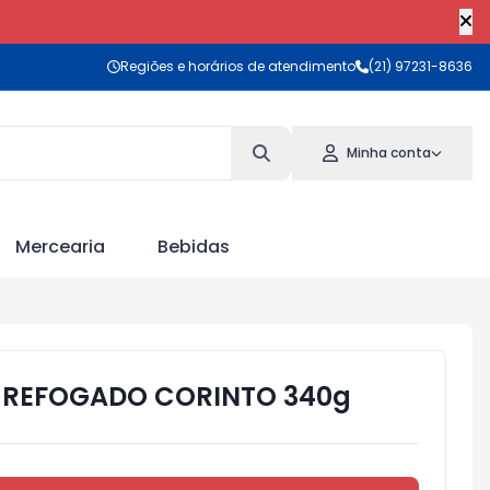
Regiões e horários de atendimento
(21) 97231-8636
Minha conta
Mercearia
Bebidas
 REFOGADO CORINTO 340g