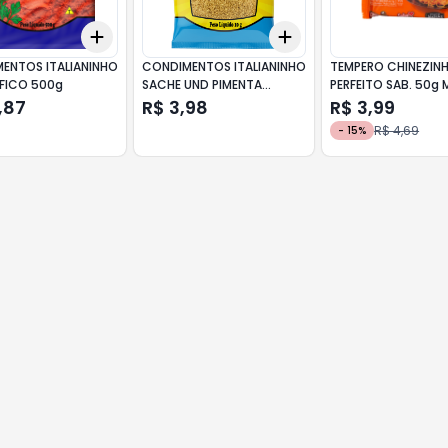
Add
Add
10
+
3
+
5
+
10
+
3
+
5
+
10
ENTOS ITALIANINHO
CONDIMENTOS ITALIANINHO
TEMPERO CHINEZINH
FICO 500g
SACHE UND PIMENTA
PERFEITO SAB. 50g
BRANCA PO
,87
R$ 3,98
R$ 3,99
R$ 4,69
-
15
%