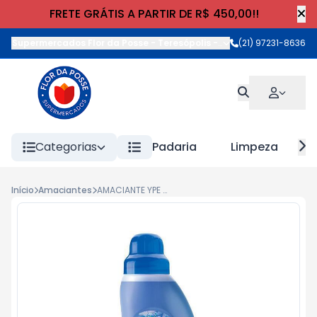
FRETE GRÁTIS A PARTIR DE R$ 450,00!!
Supermercados Flor da Posse - Teresópolis
-
Rua Wilhelm Cristia
(21) 97231-8636
Categorias
Padaria
Limpeza
Início
Amaciantes
AMACIANTE YPE 500ml ACONCHEGO