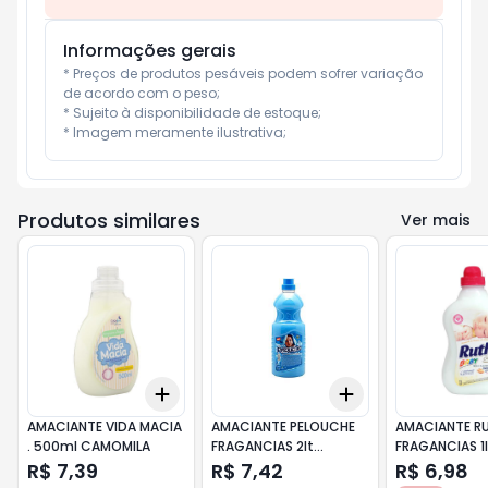
Informações gerais
* Preços de produtos pesáveis podem sofrer variação 
de acordo com o peso;

* Sujeito à disponibilidade de estoque;

* Imagem meramente ilustrativa;
Produtos similares
Ver mais
Add
Add
+
3
+
5
+
10
+
3
+
5
+
10
AMACIANTE VIDA MACIA
AMACIANTE PELOUCHE
AMACIANTE R
. 500ml CAMOMILA
FRAGANCIAS 2lt
FRAGANCIAS 1l
HARMONIA DO MAR -
BRANCO (YLA
R$ 7,39
R$ 7,42
R$ 6,98
AZUL
YLANG)