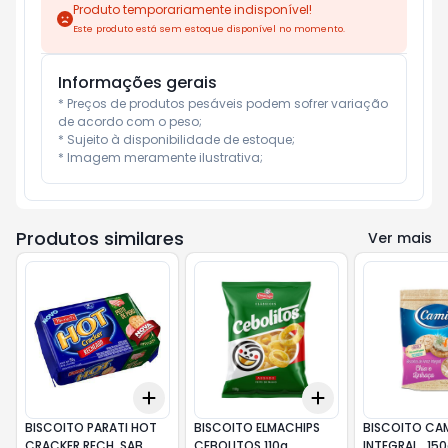
Produto temporariamente indisponível!
Este produto está sem estoque disponível no momento.
Informações gerais
* Preços de produtos pesáveis podem sofrer variação 
de acordo com o peso;

* Sujeito à disponibilidade de estoque;

* Imagem meramente ilustrativa;
Produtos similares
Ver mais
Add
Add
+
3
+
5
+
10
+
3
+
5
+
10
BISCOITO PARATI HOT
BISCOITO ELMACHIPS
BISCOITO CAM
CRACKER RECH. SAB.
CEBOLITOS 110g
INTEGRAL . 15