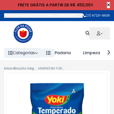
FRETE GRÁTIS A PARTIR DE R$ 450,00!!
Supermercados Flor da Posse - Teresópolis
-
Rua Wilhelm Cristia
(21) 97231-8636
Categorias
Padaria
Limpeza
Início
Biscoito Salgado e Snacks
AMENDOIM YOKI DESCASCADO 150g TEMPERADO