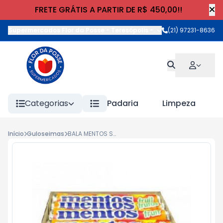
FRETE GRÁTIS A PARTIR DE R$ 450,00!!
Supermercados Flor da Posse - Teresópolis
-
Rua Wilhelm Cristia
(21) 97231-8636
Categorias
Padaria
Limpeza
Início
Guloseimas
BALA MENTOS STICK SAB. 38g FRUTAS