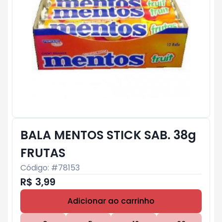
BALA MENTOS STICK SAB. 38g
FRUTAS
Código: #
78153
R$ 3,99
Adicionar ao carrinho
Subtotal:
R$ 0