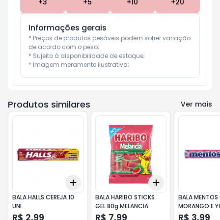
+
3
+
5
+
10
+
20
Informações gerais
* Preços de produtos pesáveis podem sofrer variação 
de acordo com o peso;

* Sujeito à disponibilidade de estoque;

* Imagem meramente ilustrativa;
Produtos similares
Ver mais
Add
Add
+
3
+
5
+
10
+
3
+
5
+
10
BALA HALLS CEREJA 10
BALA HARIBO STICKS
BALA MENTOS 
UNI
GEL 80g MELANCIA
MORANGO E 
R$ 2,99
R$ 7,99
R$ 3,99