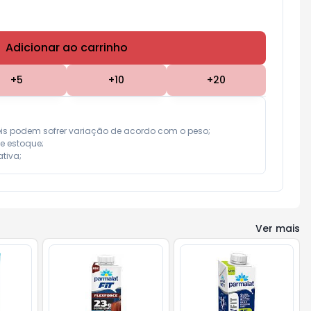
Adicionar ao carrinho
Subtotal:
R$ 0,00
+
5
+
10
+
20
eis podem sofrer variação de acordo com o peso;

e estoque;

tiva;
Ver mais