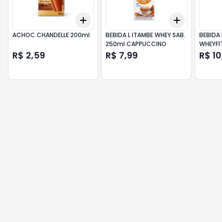
Add
Add
+
3
+
5
+
10
+
3
+
5
+
ACHOC.CHANDELLE 200ml
BEBIDA L ITAMBE WHEY SAB.
BEBIDA
250ml CAPPUCCINO
WHEYFI
MORAN
R$ 2,59
R$ 7,99
R$ 10