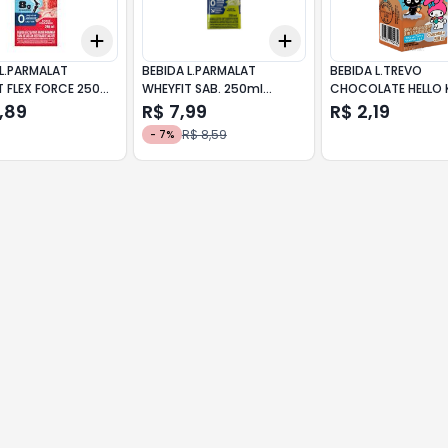
Add
Add
10
+
3
+
5
+
10
+
3
+
5
+
10
 L.PARMALAT
BEBIDA L.PARMALAT
BEBIDA L.TREVO
T FLEX FORCE 250ml
WHEYFIT SAB. 250ml
CHOCOLATE HELLO 
GO
PISTACHE
200ml
,89
R$ 7,99
R$ 2,19
R$ 8,59
-
7
%