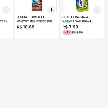
Add
Add
Add
+
3
+
5
+
10
+
3
+
5
+
10
+
3
BEBIDA L.PARMALAT
BEBIDA L PARMALAT
KITTY
WHEYFIT FLEX FORCE 250ml
WHEYFIT SAB 250ml
CHOCOLATE
ABACATE
R$ 10,89
R$ 7,99
R$ 8,59
-
7
%