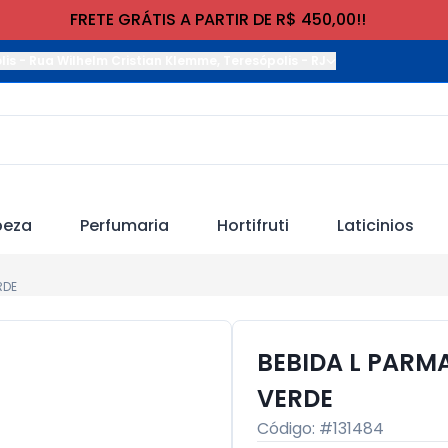
FRETE GRÁTIS A PARTIR DE R$ 450,00!!
lis
-
Rua Wilhelm Cristian Klemme
,
Teresópolis
-
RJ
peza
Perfumaria
Hortifruti
Laticinios
RDE
BEBIDA L PARM
VERDE
Código: #
131484