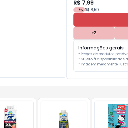
R$ 7,99
R$ 8,59
-
7
%
+
3
Informações gerais
* Preços de produtos pesáv
* Sujeito à disponibilidade d
* Imagem meramente ilustra