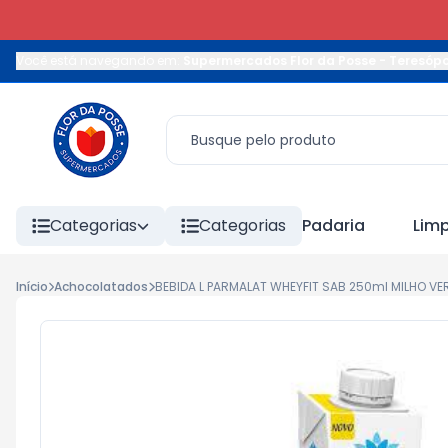
Você está navegando em:
Supermercados Flor da Posse - Teresópo
Categorias
Categorias
Padaria
Lim
Início
Achocolatados
BEBIDA L PARMALAT WHEYFIT SAB 250ml MILHO VE