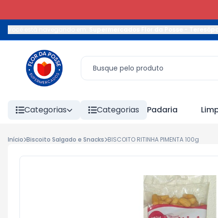
Você está navegando em:
Supermercados Flor da Posse - Teresópo
Categorias
Categorias
Padaria
Lim
Início
Biscoito Salgado e Snacks
BISCOITO RITINHA PIMENTA 100g