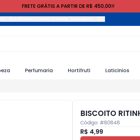
FRETE GRÁTIS A PARTIR DE R$ 450,00!!
lis
-
Rua Wilhelm Cristian Klemme
,
Teresópolis
-
RJ
peza
Perfumaria
Hortifruti
Laticinios
BISCOITO RITIN
Código: #
80848
R$ 4,99