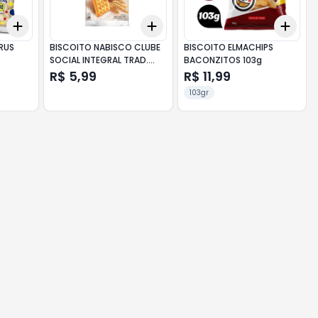
Add
Add
Add
+
3
+
5
+
10
+
3
+
5
+
10
+
3
ERUS
BISCOITO NABISCO CLUBE
BISCOITO ELMACHIPS
SOCIAL INTEGRAL TRAD.
BACONZITOS 103g
144g
R$ 5,99
R$ 11,99
103gr