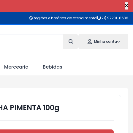
Regiões e horários de atendimento
(21) 97231-8636
Minha conta
Mercearia
Bebidas
HA PIMENTA 100g