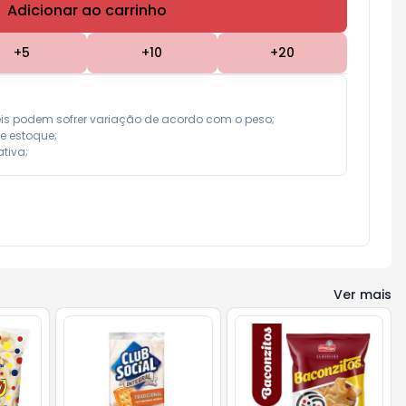
Adicionar ao carrinho
Subtotal:
R$ 0,00
+
5
+
10
+
20
eis podem sofrer variação de acordo com o peso;

e estoque;

tiva;
Ver mais