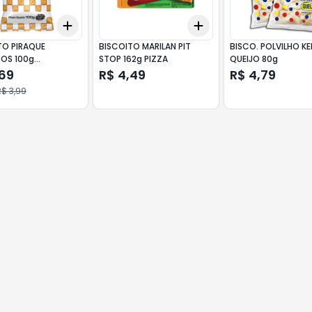
Add
Add
10
+
3
+
5
+
10
+
3
+
5
+
10
TO PIRAQUE
BISCOITO MARILAN PIT
BISCO. POLVILHO K
OS 100g
STOP 162g PIZZA
QUEIJO 80g
INHO
,69
R$ 4,49
R$ 4,79
$ 3,99