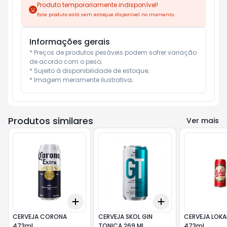
Produto temporariamente indisponível!
Este produto está sem estoque disponível no momento.
Informações gerais
* Preços de produtos pesáveis podem sofrer variação 
de acordo com o peso;

* Sujeito à disponibilidade de estoque;

* Imagem meramente ilustrativa;
Produtos similares
Ver mais
Add
Add
+
3
+
5
+
10
+
3
+
5
+
10
CERVEJA CORONA
CERVEJA SKOL GIN
CERVEJA LOKAL
473ml
TONICA 269 ML
473ml