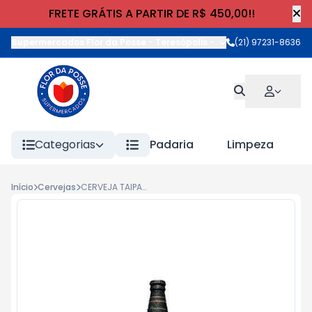
FRETE GRÁTIS A PARTIR DE R$ 450,00!!
Supermercados Flor da Posse - Teresópolis
-
Rua Wilhelm Cristia
(21) 97231-8636
Categorias
Padaria
Limpeza
Início
Cervejas
CERVEJA TAIPAVA PREMIUM PETRA.ESCURA LONG NECK 355ml