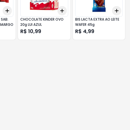
Add
Add
Add
+
3
+
5
+
10
+
3
+
5
+
10
+
3
 SAB.
CHOCOLATE KINDER OVO
BIS LACTA EXTRA AO LEITE
 AMARGO
20g LUI AZUL
WAFER 45g
R$ 10,99
R$ 4,99