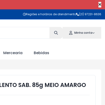
Regiões e horários de atendimento
(21) 97231-8636
Minha conta
Mercearia
Bebidas
ENTO SAB. 85g MEIO AMARGO