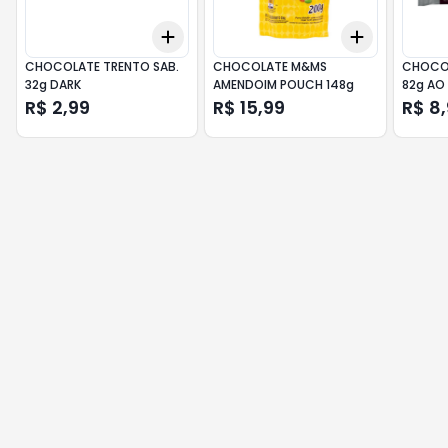
Add
Add
+
3
+
5
+
10
+
3
+
5
+
CHOCOLATE TRENTO SAB.
CHOCOLATE M&MS
CHOCOL
32g DARK
AMENDOIM POUCH 148g
82g AO 
R$ 2,99
R$ 15,99
R$ 8