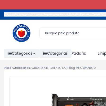
Você está navegando em:
Supermercados Flor da Posse - Teresópo
Categorias
Categorias
Padaria
Lim
Início
Chocolates
CHOCOLATE TALENTO SAB. 85g MEIO AMARGO