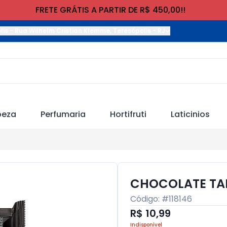
FRETE GRÁTIS A PARTIR DE R$ 450,00!!
lis
-
Rua Wilhelm Cristian Klemme
,
Teresópolis
-
RJ
peza
Perfumaria
Hortifruti
Laticinios
CHOCOLATE TAL
Código: #
118146
R$ 10,99
Indisponível