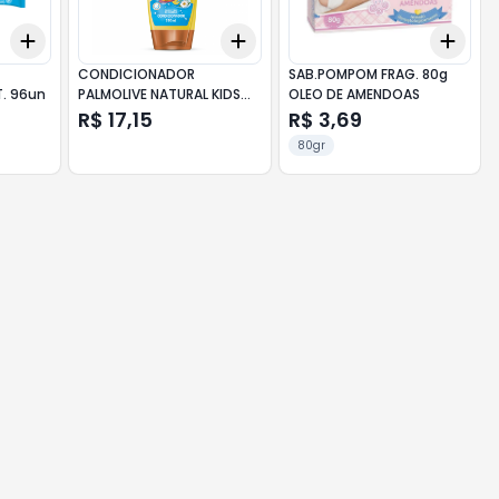
Add
Add
Add
+
3
+
5
+
10
+
3
+
5
+
10
+
3
CONDICIONADOR
SAB.POMPOM FRAG. 80g
. 96un
PALMOLIVE NATURAL KIDS
OLEO DE AMENDOAS
FRAG 350ml TODO TIPO DE
R$ 17,15
R$ 3,69
CABELO
80gr