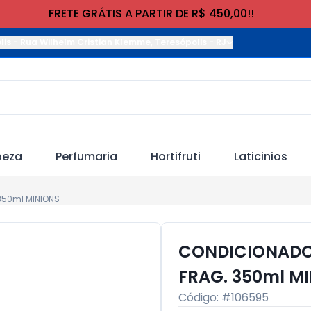
FRETE GRÁTIS A PARTIR DE R$ 450,00!!
lis
-
Rua Wilhelm Cristian Klemme
,
Teresópolis
-
RJ
peza
Perfumaria
Hortifruti
Laticinios
350ml MINIONS
CONDICIONADO
FRAG. 350ml M
Código: #
106595