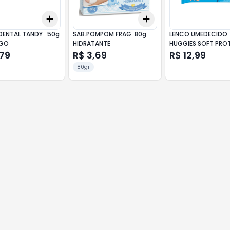
Add
Add
10
+
3
+
5
+
10
+
3
+
5
+
10
DENTAL TANDY . 50g
SAB.POMPOM FRAG. 80g
LENCO UMEDECIDO
GO
HIDRATANTE
HUGGIES SOFT PROT
,79
R$ 3,69
R$ 12,99
80gr