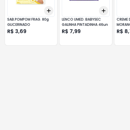
Add
Add
+
3
+
5
+
10
+
3
+
5
+
SAB.POMPOM FRAG. 80g
LENCO UMED. BABYSEC
CREME 
GLICERINADO
GALINHA PINTADINHA 46un
MORAN
R$ 3,69
R$ 7,99
R$ 8