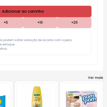
Adicionar ao carrinho
Subtotal:
R$ 0,00
+
5
+
10
+
20
eis podem sofrer variação de acordo com o peso;

e estoque;

tiva;
Ver mais