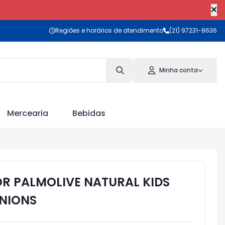
Regiões e horários de atendimento
(21) 97231-8636
Minha conta
Mercearia
Bebidas
R PALMOLIVE NATURAL KIDS
INIONS