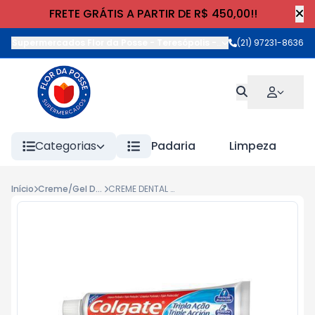
FRETE GRÁTIS A PARTIR DE R$ 450,00!!
Supermercados Flor da Posse - Teresópolis
-
Rua Wilhelm Cristia
(21) 97231-8636
Categorias
Padaria
Limpeza
Início
Creme/Gel Dental
CREME DENTAL CLOSE UP TRIPLE FRAG 70g HORTELA