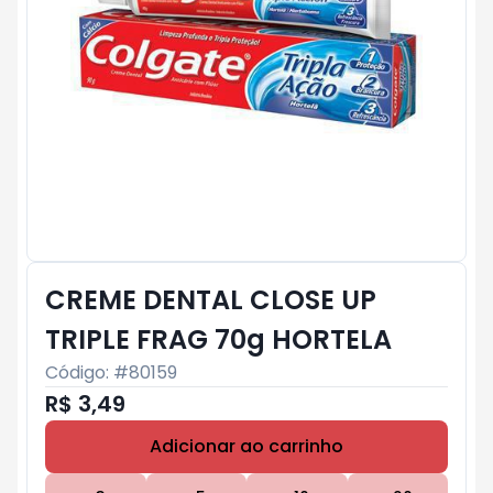
CREME DENTAL CLOSE UP
TRIPLE FRAG 70g HORTELA
Código: #
80159
R$ 3,49
Adicionar ao carrinho
Subtotal:
R$ 0