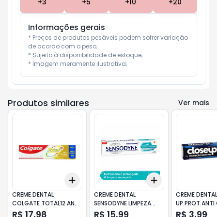
+
3
+
5
+
10
+
20
Informações gerais
* Preços de produtos pesáveis podem sofrer variação 
de acordo com o peso;

* Sujeito à disponibilidade de estoque;

* Imagem meramente ilustrativa;
Produtos similares
Ver mais
Add
Add
+
3
+
5
+
10
+
3
+
5
+
10
CREME DENTAL
CREME DENTAL
CREME DENTAL
COLGATE TOTAL12 ANTI
SENSODYNE LIMPEZA
UP PROT.ANTI 
TARTARO 180g
PROFUNDA 90g
70g
R$ 17,98
R$ 15,99
R$ 3,99