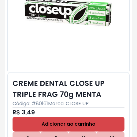
CREME DENTAL CLOSE UP
TRIPLE FRAG 70g MENTA
Código: #
80161
Marca:
CLOSE UP
R$ 3,49
Adicionar ao carrinho
Subtotal:
R$ 0