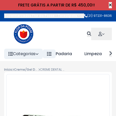
FRETE GRÁTIS A PARTIR DE R$ 450,00!!
Supermercados Flor da Posse - Teresópolis
-
Rua Wilhelm Cristia
(21) 97231-8636
Categorias
Padaria
Limpeza
Início
Creme/Gel Dental
CREME DENTAL CLOSE UP TRIPLE FRAG 70g MENTA