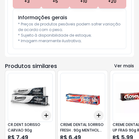
+
3
+
5
+
10
+
20
Informações gerais
* Preços de produtos pesáveis podem sofrer variação 
de acordo com o peso;

* Sujeito à disponibilidade de estoque;

* Imagem meramente ilustrativa;
Produtos similares
Ver mais
Add
Add
+
3
+
5
+
10
+
3
+
5
+
10
CR.DENT.SORISSO
CREME DENTAL SORRISO
CREME DENTAL CLOSE
CARVAO 90g
FRESH . 90g MENTHOL
UP FRAG 90g 
IMPACT
R$ 7,49
R$ 6,49
R$ 5,99