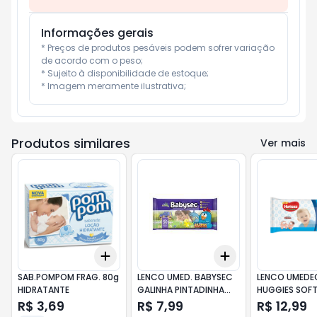
Informações gerais
* Preços de produtos pesáveis podem sofrer variação 
de acordo com o peso;

* Sujeito à disponibilidade de estoque;

* Imagem meramente ilustrativa;
Produtos similares
Ver mais
Add
Add
+
3
+
5
+
10
+
3
+
5
+
10
SAB.POMPOM FRAG. 80g
LENCO UMED. BABYSEC
LENCO UMEDE
HIDRATANTE
GALINHA PINTADINHA
HUGGIES SOFT
46un
96un
R$ 3,69
R$ 7,99
R$ 12,99