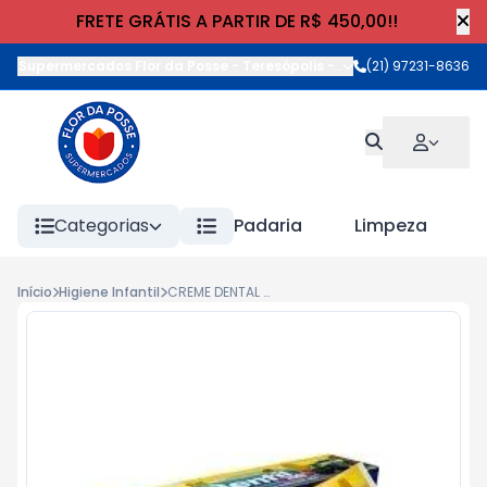
FRETE GRÁTIS A PARTIR DE R$ 450,00!!
Supermercados Flor da Posse - Teresópolis
-
Rua Wilhelm Cristia
(21) 97231-8636
Categorias
Padaria
Limpeza
Início
Higiene Infantil
CREME DENTAL DENTIL KIDS GEL 50g BUBBLE GUM