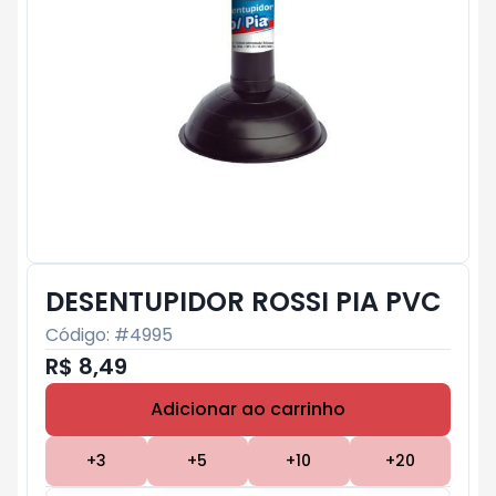
DESENTUPIDOR ROSSI PIA PVC
Código: #
4995
R$ 8,49
Adicionar ao carrinho
Subtotal:
R$ 0
+
3
+
5
+
10
+
20