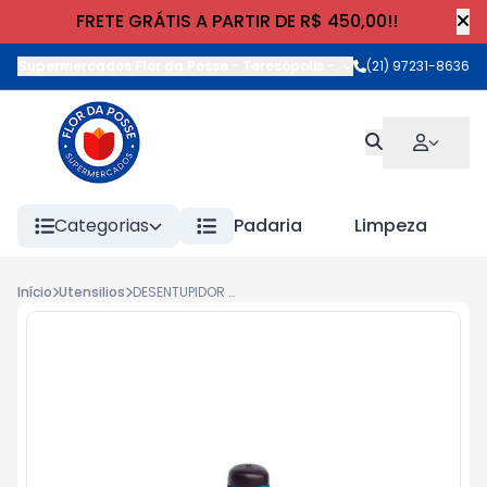
FRETE GRÁTIS A PARTIR DE R$ 450,00!!
Supermercados Flor da Posse - Teresópolis
-
Rua Wilhelm Cristia
(21) 97231-8636
Categorias
Padaria
Limpeza
Início
Utensilios
DESENTUPIDOR ROSSI PIA PVC