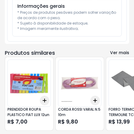
Informações gerais
* Preços de produtos pesáveis podem sofrer variação 
de acordo com o peso;

* Sujeito à disponibilidade de estoque;

* Imagem meramente ilustrativa;
Produtos similares
Ver mais
Add
Add
+
3
+
5
+
10
+
3
+
5
+
10
PRENDEDOR ROUPA
CORDA ROSSI VARAL N.5
FORRO TERMI
PLASTICO FIAT LUX 12un
10m
TERMOLINE T
1,20X45 CM
R$ 7,00
R$ 9,80
R$ 13,99