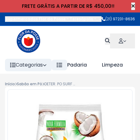
FRETE GRÁTIS A PARTIR DE R$ 450,00!!
Supermercados Flor da Posse - Teresópolis
-
Rua Wilhelm Cristia
(21) 97231-8636
Categorias
Padaria
Limpeza
Início
Sabão em Pó
DETER. PO SURF SANITIZANTE FRAG. 1600g DELICADEZA DE COCO