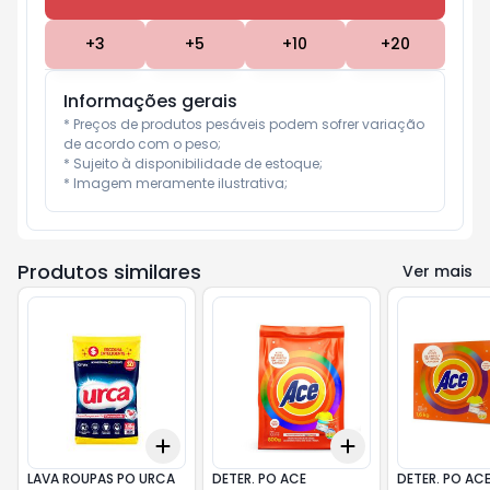
+
3
+
5
+
10
+
20
Informações gerais
* Preços de produtos pesáveis podem sofrer variação 
de acordo com o peso;

* Sujeito à disponibilidade de estoque;

* Imagem meramente ilustrativa;
Produtos similares
Ver mais
Add
Add
+
3
+
5
+
10
+
3
+
5
+
10
LAVA ROUPAS PO URCA
DETER. PO ACE
DETER. PO ACE