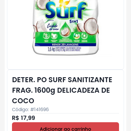
DETER. PO SURF SANITIZANTE
FRAG. 1600g DELICADEZA DE
COCO
Código: #
141696
R$ 17,99
Adicionar ao carrinho
Subtotal:
R$ 0