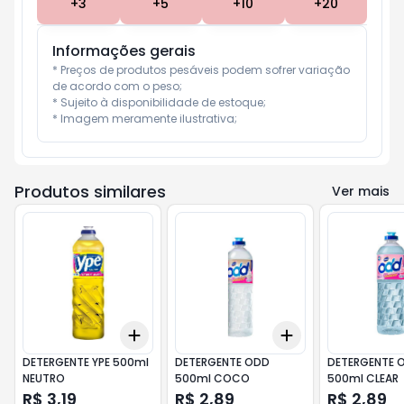
+
3
+
5
+
10
+
20
Informações gerais
* Preços de produtos pesáveis podem sofrer variação 
de acordo com o peso;

* Sujeito à disponibilidade de estoque;

* Imagem meramente ilustrativa;
Produtos similares
Ver mais
Add
Add
+
3
+
5
+
10
+
3
+
5
+
10
DETERGENTE YPE 500ml
DETERGENTE ODD
DETERGENTE ODD
NEUTRO
500ml COCO
500ml CLEAR
R$ 3,19
R$ 2,89
R$ 2,89