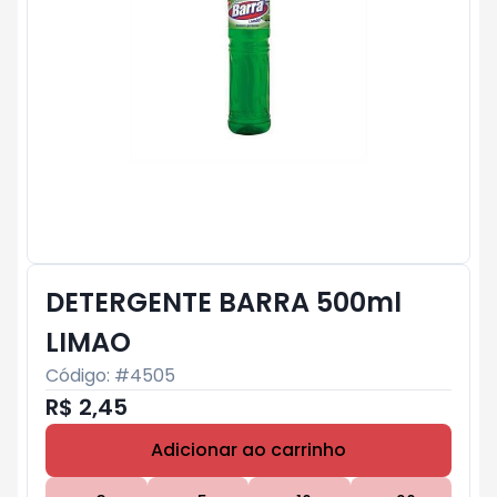
DETERGENTE BARRA 500ml
LIMAO
Código: #
4505
R$ 2,45
Adicionar ao carrinho
Subtotal:
R$ 0