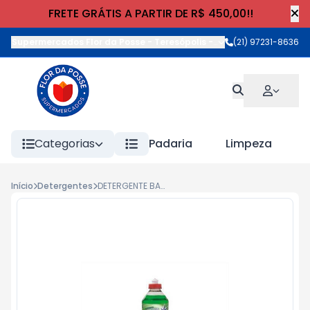
FRETE GRÁTIS A PARTIR DE R$ 450,00!!
Supermercados Flor da Posse - Teresópolis
-
Rua Wilhelm Cristia
(21) 97231-8636
Categorias
Padaria
Limpeza
Início
Detergentes
DETERGENTE BARRA 500ml LIMAO