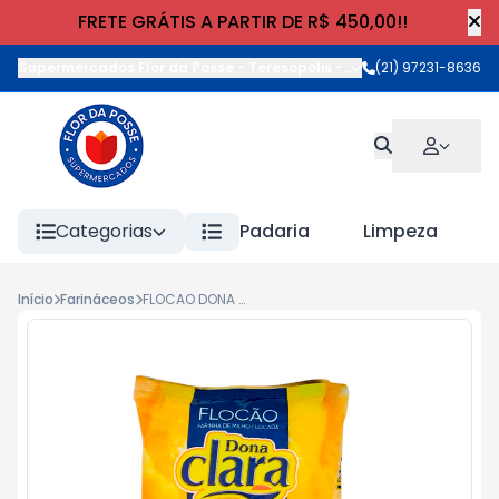
FRETE GRÁTIS A PARTIR DE R$ 450,00!!
Supermercados Flor da Posse - Teresópolis
-
Rua Wilhelm Cristia
(21) 97231-8636
Categorias
Padaria
Limpeza
Início
Farináceos
FLOCAO DONA CLARA PREMIUM 500g