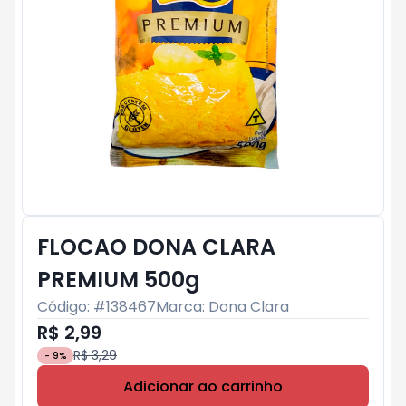
FLOCAO DONA CLARA
PREMIUM 500g
Código: #
138467
Marca:
Dona Clara
R$ 2,99
R$ 3,29
-
9
%
Adicionar ao carrinho
Subtotal:
R$ 0