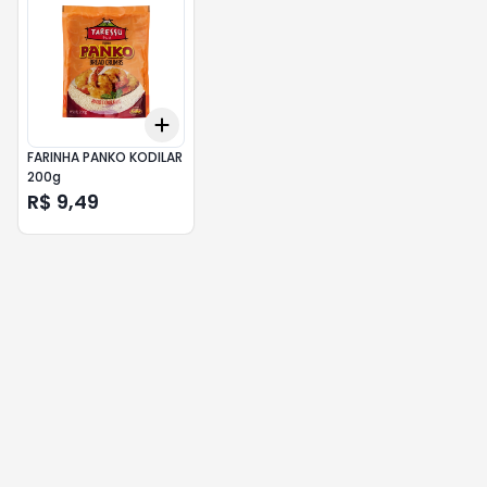
Add
+
3
+
5
+
10
FARINHA PANKO KODILAR
200g
R$ 9,49